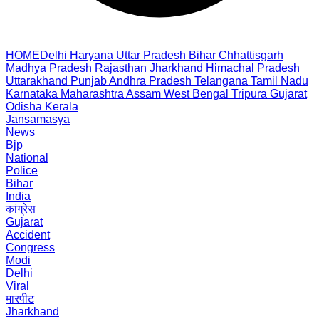
HOME
Delhi
Haryana
Uttar Pradesh
Bihar
Chhattisgarh
Madhya Pradesh
Rajasthan
Jharkhand
Himachal Pradesh
Uttarakhand
Punjab
Andhra Pradesh
Telangana
Tamil Nadu
Karnataka
Maharashtra
Assam
West Bengal
Tripura
Gujarat
Odisha
Kerala
Jansamasya
News
Bjp
National
Police
Bihar
India
कांग्रेस
Gujarat
Accident
Congress
Modi
Delhi
Viral
मारपीट
Jharkhand