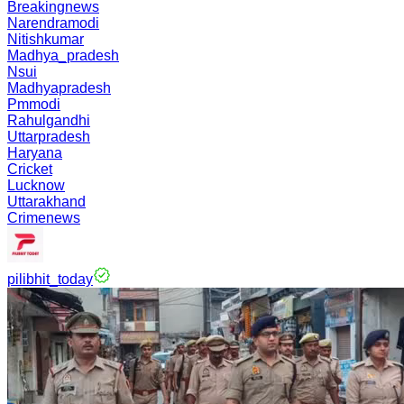
Breakingnews
Narendramodi
Nitishkumar
Madhya_pradesh
Nsui
Madhyapradesh
Pmmodi
Rahulgandhi
Uttarpradesh
Haryana
Cricket
Lucknow
Uttarakhand
Crimenews
pilibhit_today