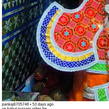
pankaj6705748
•
53 days ago
ye bahut puraani video he