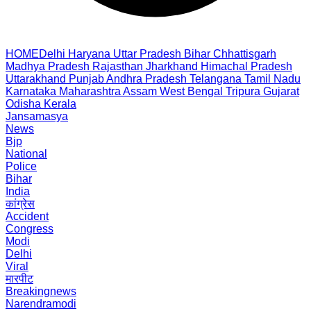
HOME
Delhi
Haryana
Uttar Pradesh
Bihar
Chhattisgarh
Madhya Pradesh
Rajasthan
Jharkhand
Himachal Pradesh
Uttarakhand
Punjab
Andhra Pradesh
Telangana
Tamil Nadu
Karnataka
Maharashtra
Assam
West Bengal
Tripura
Gujarat
Odisha
Kerala
Jansamasya
News
Bjp
National
Police
Bihar
India
कांग्रेस
Accident
Congress
Modi
Delhi
Viral
मारपीट
Breakingnews
Narendramodi