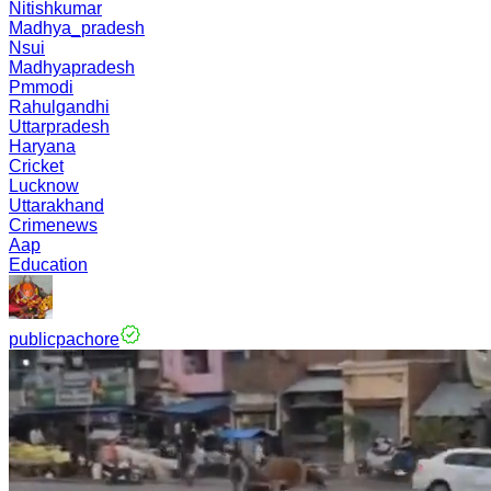
Nitishkumar
Madhya_pradesh
Nsui
Madhyapradesh
Pmmodi
Rahulgandhi
Uttarpradesh
Haryana
Cricket
Lucknow
Uttarakhand
Crimenews
Aap
Education
publicpachore