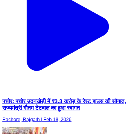
पचोर: पचोर उदनखेड़ी में ₹3.3 करोड़ के रेस्ट हाउस की सौगात,
राज्यमंत्री गौतम टेटवाल का हुआ स्वागत
Pachore, Rajgarh | Feb 18, 2026