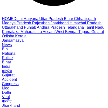
HOME
Delhi
Haryana
Uttar Pradesh
Bihar
Chhattisgarh
Madhya Pradesh
Rajasthan
Jharkhand
Himachal Pradesh
Uttarakhand
Punjab
Andhra Pradesh
Telangana
Tamil Nadu
Karnataka
Maharashtra
Assam
West Bengal
Tripura
Gujarat
Odisha
Kerala
Jansamasya
News
Bjp
National
Police
Bihar
India
कांग्रेस
Gujarat
Accident
Congress
Modi
Delhi
Viral
मारपीट
Jharkhand