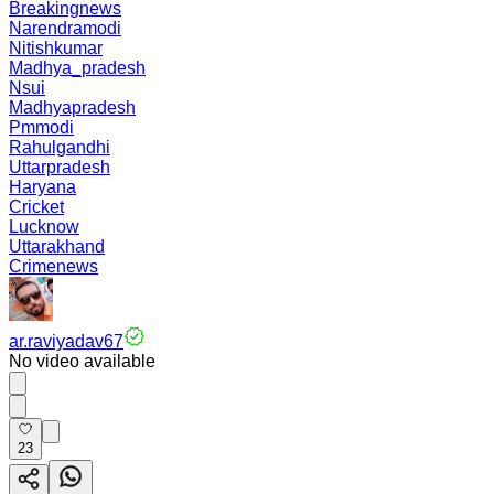
Breakingnews
Narendramodi
Nitishkumar
Madhya_pradesh
Nsui
Madhyapradesh
Pmmodi
Rahulgandhi
Uttarpradesh
Haryana
Cricket
Lucknow
Uttarakhand
Crimenews
ar.raviyadav67
No video available
23