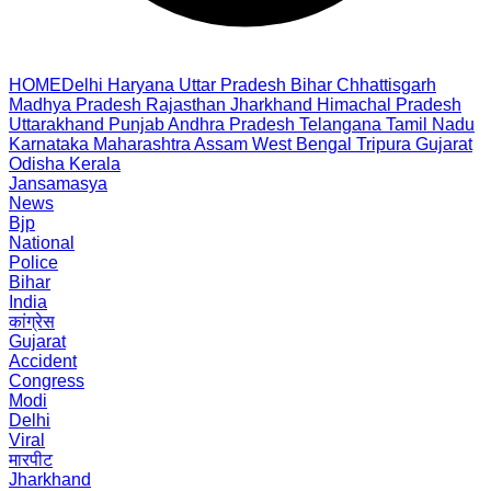
HOME
Delhi
Haryana
Uttar Pradesh
Bihar
Chhattisgarh
Madhya Pradesh
Rajasthan
Jharkhand
Himachal Pradesh
Uttarakhand
Punjab
Andhra Pradesh
Telangana
Tamil Nadu
Karnataka
Maharashtra
Assam
West Bengal
Tripura
Gujarat
Odisha
Kerala
Jansamasya
News
Bjp
National
Police
Bihar
India
कांग्रेस
Gujarat
Accident
Congress
Modi
Delhi
Viral
मारपीट
Jharkhand