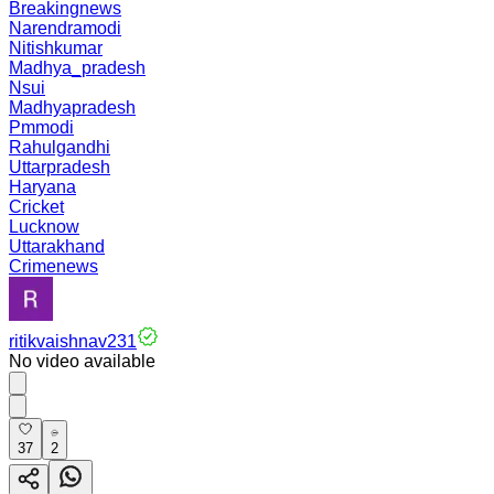
Breakingnews
Narendramodi
Nitishkumar
Madhya_pradesh
Nsui
Madhyapradesh
Pmmodi
Rahulgandhi
Uttarpradesh
Haryana
Cricket
Lucknow
Uttarakhand
Crimenews
ritikvaishnav231
No video available
37
2