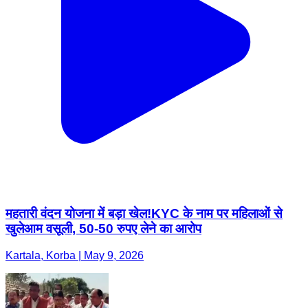
महतारी वंदन योजना में बड़ा खेल!KYC के नाम पर महिलाओं से
खुलेआम वसूली, 50-50 रुपए लेने का आरोप
Kartala, Korba | May 9, 2026