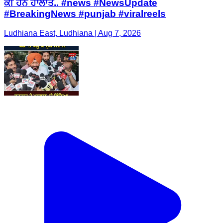
ਕੀ ਹਨ ਹਾਲਾਤ.. #news #NewsUpdate
#BreakingNews #punjab #viralreels
Ludhiana East, Ludhiana | Aug 7, 2026