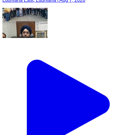
Ludhiana East, Ludhiana | Aug 7, 2026