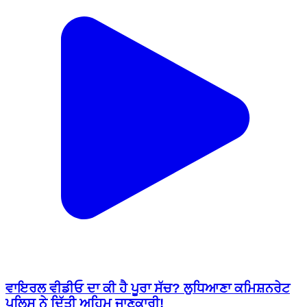
ਵਾਇਰਲ ਵੀਡੀਓ ਦਾ ਕੀ ਹੈ ਪੂਰਾ ਸੱਚ? ਲੁਧਿਆਣਾ ਕਮਿਸ਼ਨਰੇਟ
ਪੁਲਿਸ ਨੇ ਦਿੱਤੀ ਅਹਿਮ ਜਾਣਕਾਰੀ!