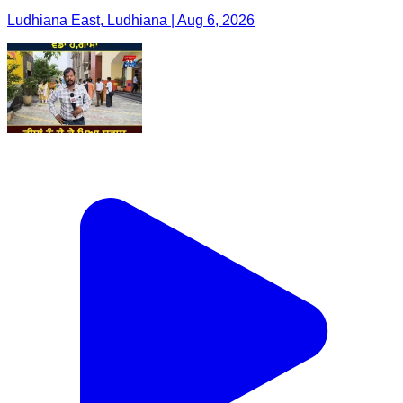
Ludhiana East, Ludhiana | Aug 6, 2026