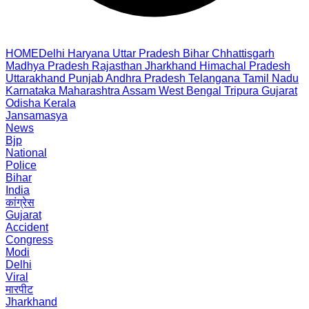
HOME
Delhi
Haryana
Uttar Pradesh
Bihar
Chhattisgarh
Madhya Pradesh
Rajasthan
Jharkhand
Himachal Pradesh
Uttarakhand
Punjab
Andhra Pradesh
Telangana
Tamil Nadu
Karnataka
Maharashtra
Assam
West Bengal
Tripura
Gujarat
Odisha
Kerala
Jansamasya
News
Bjp
National
Police
Bihar
India
कांग्रेस
Gujarat
Accident
Congress
Modi
Delhi
Viral
मारपीट
Jharkhand