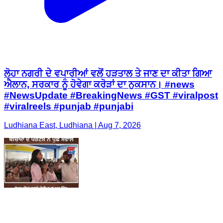
ਲੋਹਾ ਨਗਰੀ ਦੇ ਵਪਾਰੀਆਂ ਵਲੋਂ ਹੜਤਾਲ ਤੇ ਜਾਣ ਦਾ ਕੀਤਾ ਗਿਆ
ਐਲਾਨ, ਸਰਕਾਰ ਨੂੰ ਹੋਵੇਗਾ ਕਰੋੜਾਂ ਦਾ ਨੁਕਸਾਨ। #news
#NewsUpdate #BreakingNews #GST #viralpost
#viralreels #punjab #punjabi
Ludhiana East, Ludhiana | Aug 7, 2026