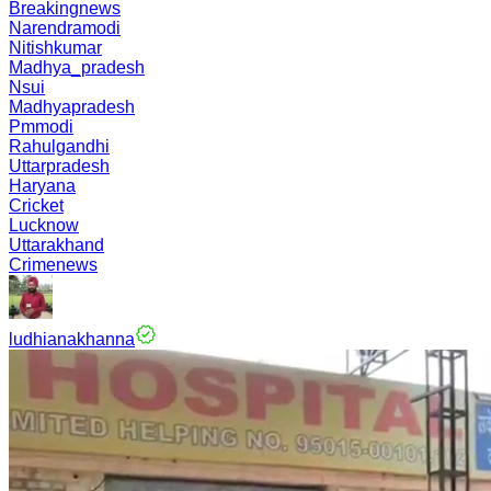
Breakingnews
Narendramodi
Nitishkumar
Madhya_pradesh
Nsui
Madhyapradesh
Pmmodi
Rahulgandhi
Uttarpradesh
Haryana
Cricket
Lucknow
Uttarakhand
Crimenews
ludhianakhanna