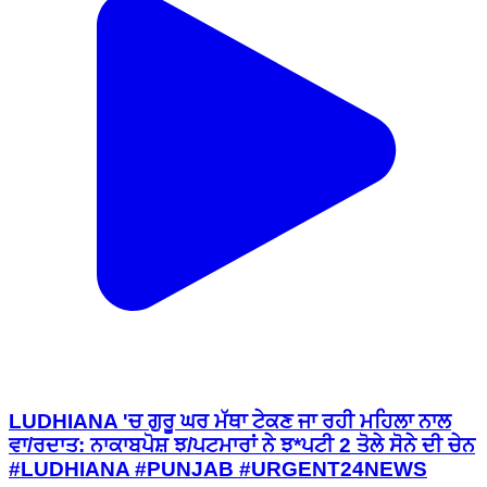
LUDHIANA 'ਚ ਗੁਰੂ ਘਰ ਮੱਥਾ ਟੇਕਣ ਜਾ ਰਹੀ ਮਹਿਲਾ ਨਾਲ
ਵਾ/ਰਦਾਤ: ਨਾਕਾਬਪੋਸ਼ ਝ/ਪਟਮਾਰਾਂ ਨੇ ਝ*ਪਟੀ 2 ਤੋਲੇ ਸੋਨੇ ਦੀ ਚੇਨ
#LUDHIANA #PUNJAB #URGENT24NEWS