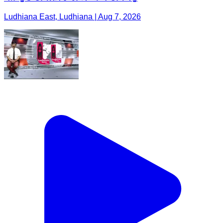
Ludhiana East, Ludhiana | Aug 7, 2026