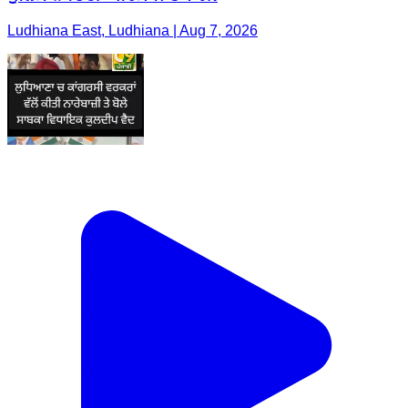
Ludhiana East, Ludhiana | Aug 7, 2026