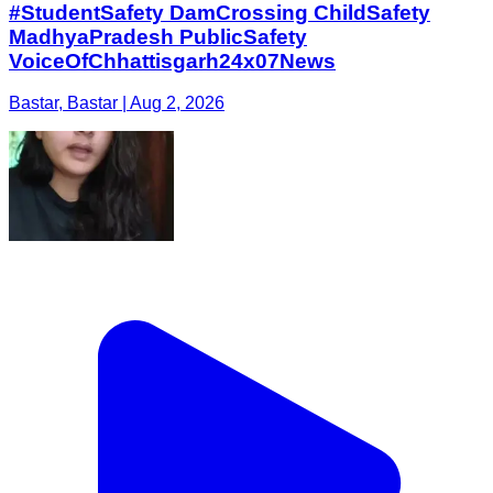
#StudentSafety DamCrossing ChildSafety
MadhyaPradesh PublicSafety
VoiceOfChhattisgarh24x07News
Bastar, Bastar | Aug 2, 2026