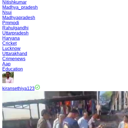
Nitishkumar
Madhya_pradesh
Nsui
Madhyapradesh
Pmmodi
Rahulgandhi
Uttarpradesh
Haryana
Cricket
Lucknow
Uttarakhand
Crimenews
Aap
Education
kiransethiya123