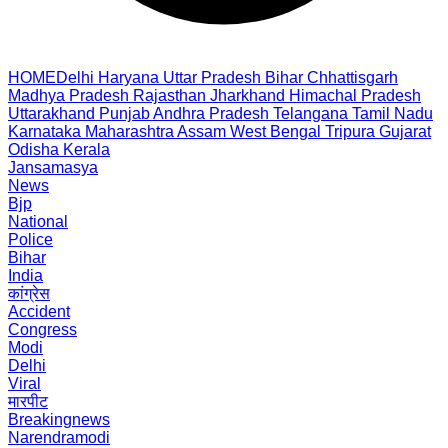
HOME
Delhi
Haryana
Uttar Pradesh
Bihar
Chhattisgarh
Madhya Pradesh
Rajasthan
Jharkhand
Himachal Pradesh
Uttarakhand
Punjab
Andhra Pradesh
Telangana
Tamil Nadu
Karnataka
Maharashtra
Assam
West Bengal
Tripura
Gujarat
Odisha
Kerala
Jansamasya
News
Bjp
National
Police
Bihar
India
कांग्रेस
Accident
Congress
Modi
Delhi
Viral
मारपीट
Breakingnews
Narendramodi