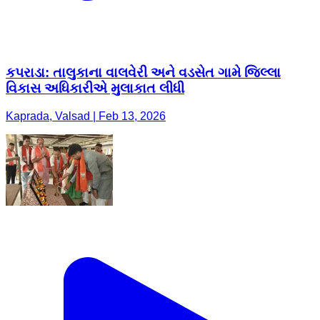
કપરાડા: તાલુકાના વાલવેરી અને વડસેત ગામે જિલ્લા
વિકાસ અધિકારીએ મુલાકાત લીધી
Kaprada, Valsad | Feb 13, 2026