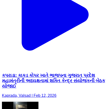
કપરાડા: કાકડ કોપર ખાતે ભાજપના ગુજરાત પ્રદેશ
મહામંત્રીની અધ્યક્ષતામાં શક્તિ કેન્દ્ર સંયોજકની બેઠક
યોજાઈ
Kaprada, Valsad | Feb 12, 2026