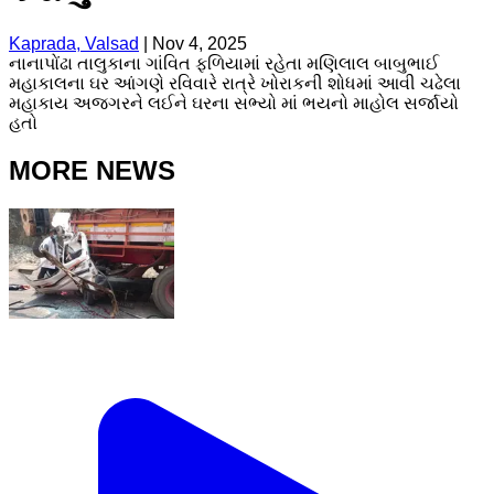
Kaprada, Valsad
|
Nov 4, 2025
નાનાપોંઢા તાલુકાના ગાંવિત ફળિયામાં રહેતા મણિલાલ બાબુભાઈ
મહાકાલના ઘર આંગણે રવિવારે રાત્રે ખોરાકની શોધમાં આવી ચઢેલા
મહાકાય અજગરને લઈને ઘરના સભ્યો માં ભયનો માહોલ સર્જાયો
હતો
MORE NEWS