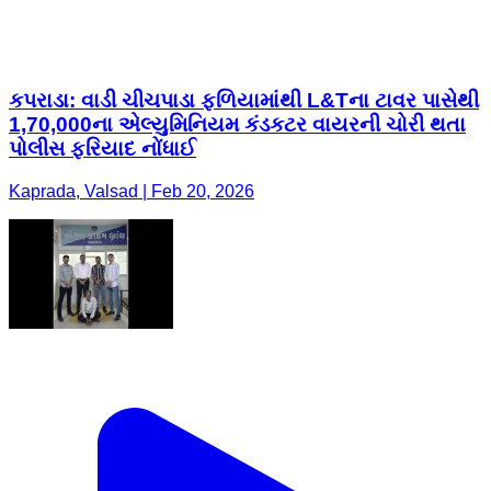
કપરાડા: વાડી ચીચપાડા ફળિયામાંથી L&Tના ટાવર પાસેથી
1,70,000ના એલ્યુમિનિયમ કંડકટર વાયરની ચોરી થતા
પોલીસ ફરિયાદ નોંધાઈ
Kaprada, Valsad | Feb 20, 2026