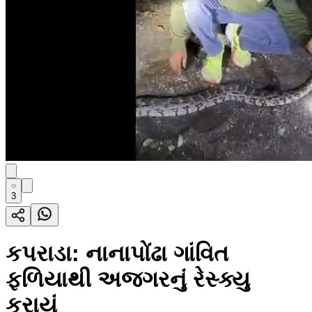
3
કપરાડા: નાનાપોંઢા ગાંવિત
ફળિયાથી અજગરનું રેસ્ક્યુ
કરાયું