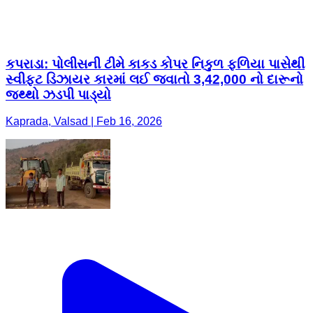
કપરાડા: પોલીસની ટીમે કાકડ કોપર નિકુળ ફળિયા પાસેથી
સ્વીફ્ટ ડિઝાયર કારમાં લઈ જવાતો 3,42,000 નો દારૂનો
જથ્થો ઝડપી પાડ્યો
Kaprada, Valsad | Feb 16, 2026