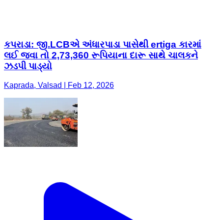
કપરાડા: જી.LCBએ અંધારપાડા પાસેથી ertiga કારમાં
લઈ જવા તો 2,73,360 રૂપિયાના દારૂ સાથે ચાલકને
ઝડપી પાડ્યો
Kaprada, Valsad | Feb 12, 2026