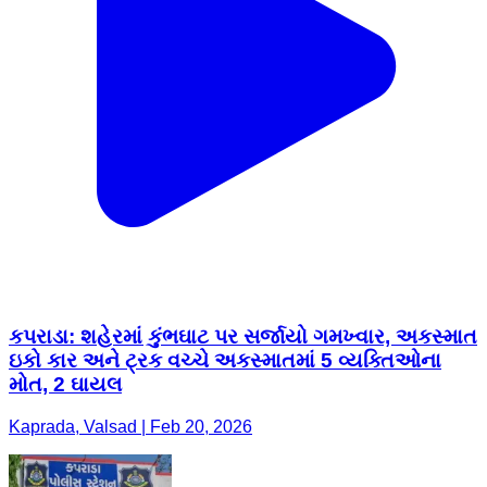
કપરાડા: શહેરમાં કુંભઘાટ પર સર્જાયો ગમખ્વાર, અકસ્માત
ઇકો કાર અને ટ્રક વચ્ચે અકસ્માતમાં 5 વ્યક્તિઓના
મોત, 2 ઘાયલ
Kaprada, Valsad | Feb 20, 2026