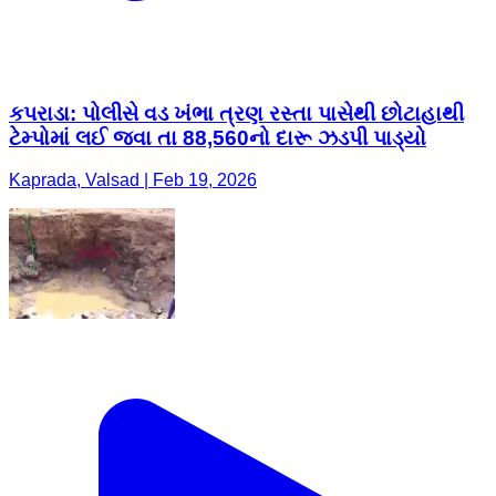
કપરાડા: પોલીસે વડ ખંભા ત્રણ રસ્તા પાસેથી છોટાહાથી
ટેમ્પોમાં લઈ જવા તા 88,560નો દારૂ ઝડપી પાડ્યો
Kaprada, Valsad | Feb 19, 2026