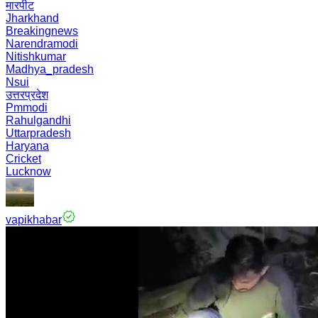
मारपीट
Jharkhand
Breakingnews
Narendramodi
Nitishkumar
Madhya_pradesh
Nsui
उत्तरप्रदेश
Pmmodi
Rahulgandhi
Uttarpradesh
Haryana
Cricket
Lucknow
vapikhabar