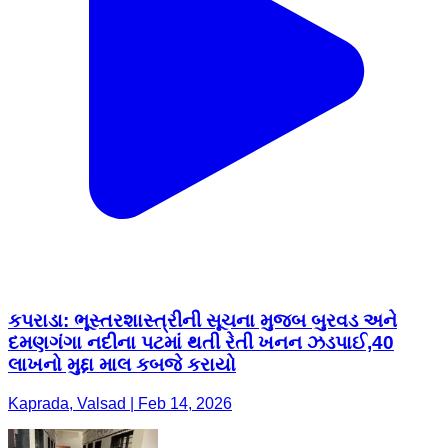
કપરાડા: ભૂસ્તરશાસ્ત્રીની સૂચના મુજબ બુરવડ અને
દમણગંગા નદીના પટમાં થતી રેતી ખનન ઝડપાઈ,40
લાખનો મુદ્દા માલ કબજે કરાયો
Kaprada, Valsad | Feb 14, 2026