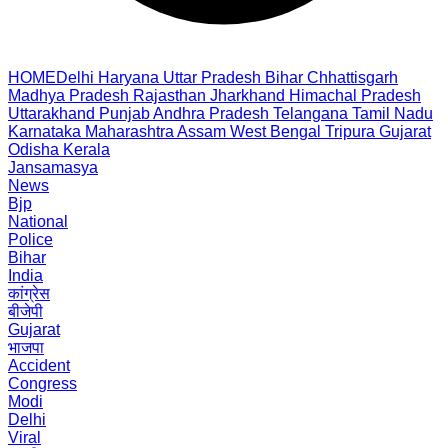
HOME
Delhi
Haryana
Uttar Pradesh
Bihar
Chhattisgarh
Madhya Pradesh
Rajasthan
Jharkhand
Himachal Pradesh
Uttarakhand
Punjab
Andhra Pradesh
Telangana
Tamil Nadu
Karnataka
Maharashtra
Assam
West Bengal
Tripura
Gujarat
Odisha
Kerala
Jansamasya
News
Bjp
National
Police
Bihar
India
कांग्रेस
बीजेपी
Gujarat
भाजपा
Accident
Congress
Modi
Delhi
Viral