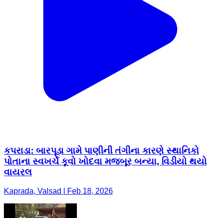
કપરાડા: બારપૂડા ગામે પાણીની તંગીના કારણે સ્થાનિકો
પોતાના સ્વખર્ચે કૂવો ખોદવા મજબૂર બન્યા, વિડીયો થયો
વાયરલ
Kaprada, Valsad | Feb 18, 2026