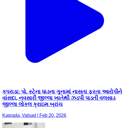
કપરાડા: પો. સ્ટેના ધાડના ગુનામાં નાસતા ફરતા આરોપીને
વાંસદા, નવસારી જીલ્લા ખાતેથી ઝડપી પાડતી વલસાડ
જીલ્લા લોકલ ક્રાઇમ બ્રાંચ
Kaprada, Valsad | Feb 20, 2026