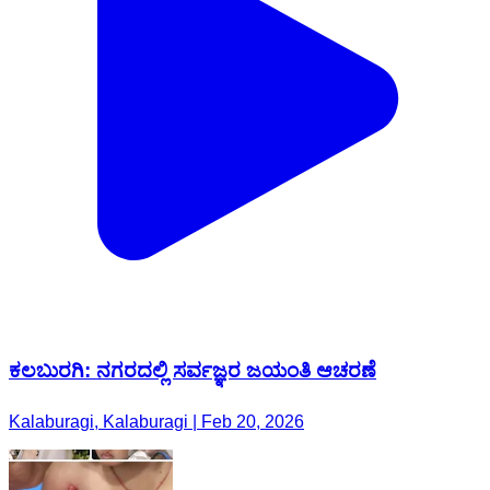
ಕಲಬುರಗಿ: ನಗರದಲ್ಲಿ ಸರ್ವಜ್ಞರ ಜಯಂತಿ ಆಚರಣೆ
Kalaburagi, Kalaburagi | Feb 20, 2026