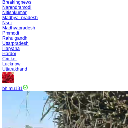
Breakingnews
Narendramodi
Nitishkumar
Madhya_pradesh
Nsui
Madhyapradesh
Pmmodi
Rahulgandhi
Uttarpradesh
Haryana
Hardoi
Cricket
Lucknow
Uttarakhand
bhimu181