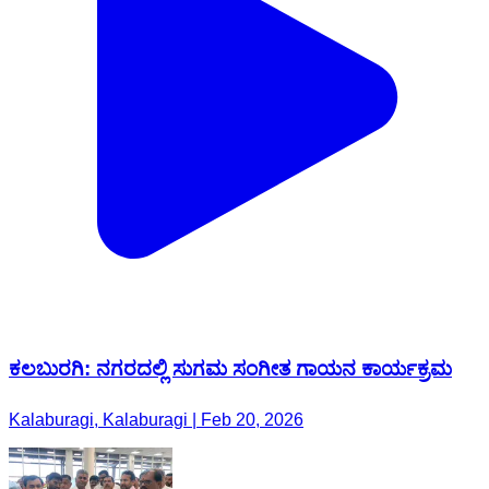
ಕಲಬುರಗಿ: ನಗರದಲ್ಲಿ ಸುಗಮ ಸಂಗೀತ ಗಾಯನ ಕಾರ್ಯಕ್ರಮ
Kalaburagi, Kalaburagi | Feb 20, 2026