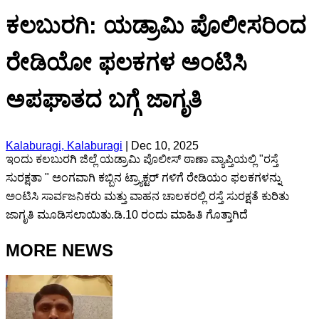
ಕಲಬುರಗಿ: ಯಡ್ರಾಮಿ ಪೊಲೀಸರಿಂದ
ರೇಡಿಯೋ ಫಲಕಗಳ ಅಂಟಿಸಿ
ಅಪಘಾತದ ಬಗ್ಗೆ ಜಾಗೃತಿ
Kalaburagi, Kalaburagi
|
Dec 10, 2025
ಇಂದು ಕಲಬುರಗಿ ಜಿಲ್ಲೆ ಯಡ್ರಾಮಿ ಪೊಲೀಸ್‌ ಠಾಣಾ ವ್ಯಾಪ್ತಿಯಲ್ಲಿ "ರಸ್ತೆ
ಸುರಕ್ಷತಾ " ಅಂಗವಾಗಿ ಕಬ್ಬಿನ ಟ್ರ್ಯಾಕ್ಟರ್ ಗಳಿಗೆ ರೇಡಿಯಂ ಫಲಕಗಳನ್ನು
ಅಂಟಿಸಿ ಸಾರ್ವಜನಿಕರು ಮತ್ತು ವಾಹನ ಚಾಲಕರಲ್ಲಿ ರಸ್ತೆ ಸುರಕ್ಷತೆ ಕುರಿತು
ಜಾಗೃತಿ ಮೂಡಿಸಲಾಯಿತು.ಡಿ.10 ರಂದು ಮಾಹಿತಿ ಗೊತ್ತಾಗಿದೆ
MORE NEWS