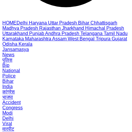
HOME
Delhi
Haryana
Uttar Pradesh
Bihar
Chhattisgarh
Madhya Pradesh
Rajasthan
Jharkhand
Himachal Pradesh
Uttarakhand
Punjab
Andhra Pradesh
Telangana
Tamil Nadu
Karnataka
Maharashtra
Assam
West Bengal
Tripura
Gujarat
Odisha
Kerala
Jansamasya
News
पुलिस
Bjp
National
Police
Bihar
India
कांग्रेस
भाजपा
Accident
Congress
Modi
Delhi
Viral
मारपीट