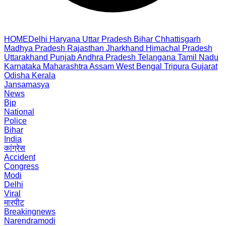
HOME
Delhi
Haryana
Uttar Pradesh
Bihar
Chhattisgarh
Madhya Pradesh
Rajasthan
Jharkhand
Himachal Pradesh
Uttarakhand
Punjab
Andhra Pradesh
Telangana
Tamil Nadu
Karnataka
Maharashtra
Assam
West Bengal
Tripura
Gujarat
Odisha
Kerala
Jansamasya
News
Bjp
National
Police
Bihar
India
कांग्रेस
Accident
Congress
Modi
Delhi
Viral
मारपीट
Breakingnews
Narendramodi