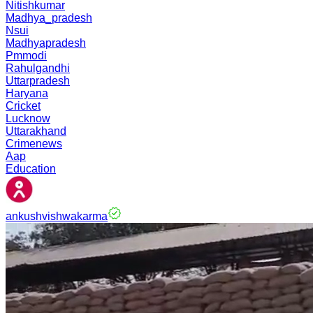
Nitishkumar
Madhya_pradesh
Nsui
Madhyapradesh
Pmmodi
Rahulgandhi
Uttarpradesh
Haryana
Cricket
Lucknow
Uttarakhand
Crimenews
Aap
Education
ankushvishwakarma