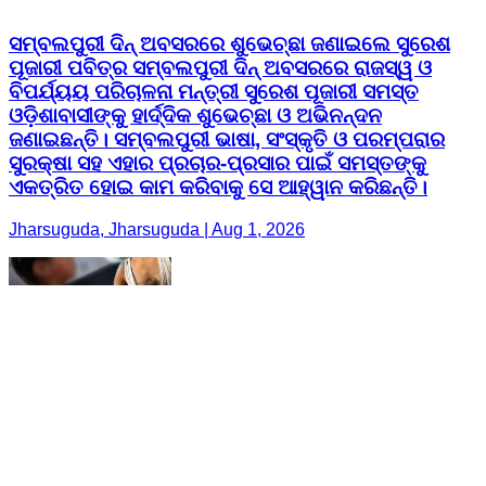
ସମ୍ବଲପୁରୀ ଦିନ୍ ଅବସରରେ ଶୁଭେଚ୍ଛା ଜଣାଇଲେ ସୁରେଶ
ପୂଜାରୀ ପବିତ୍ର ସମ୍ବଲପୁରୀ ଦିନ୍ ଅବସରରେ ରାଜସ୍ୱ ଓ
ବିପର୍ଯ୍ୟୟ ପରିଚାଳନା ମନ୍ତ୍ରୀ ସୁରେଶ ପୂଜାରୀ ସମସ୍ତ
ଓଡ଼ିଶାବାସୀଙ୍କୁ ହାର୍ଦ୍ଦିକ ଶୁଭେଚ୍ଛା ଓ ଅଭିନନ୍ଦନ
ଜଣାଇଛନ୍ତି। ସମ୍ବଲପୁରୀ ଭାଷା, ସଂସ୍କୃତି ଓ ପରମ୍ପରାର
ସୁରକ୍ଷା ସହ ଏହାର ପ୍ରଚାର-ପ୍ରସାର ପାଇଁ ସମସ୍ତଙ୍କୁ
ଏକତ୍ରିତ ହୋଇ କାମ କରିବାକୁ ସେ ଆହ୍ୱାନ କରିଛନ୍ତି।
Jharsuguda, Jharsuguda | Aug 1, 2026