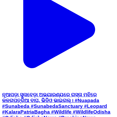
ନୂଆପଡ଼ା ସୁନାବେଡ଼ା ଅଭୟାରଣ୍ୟରେ ରାସ୍ତା ମଝିରେ
କଳରାପତ୍ରିଆ ବାଘ, ଭିଡିଓ ଭାଇରାଲ୍। #Nuapada
#Sunabeda #SunabedaSanctuary #Leopard
#KalaraPatriaBagha #Wildlife #WildlifeOdisha