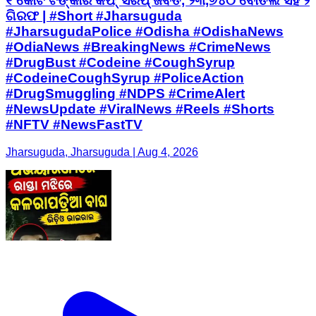
୧ କୋଟି ଟଙ୍କାର କଫ୍ ସିରପ୍ ଜବତ, ୨୩,୬୪୦ ବୋତଲ ସହ ୨
ଗିରଫ | #Short #Jharsuguda
#JharsugudaPolice #Odisha #OdishaNews
#OdiaNews #BreakingNews #CrimeNews
#DrugBust #Codeine #CoughSyrup
#CodeineCoughSyrup #PoliceAction
#DrugSmuggling #NDPS #CrimeAlert
#NewsUpdate #ViralNews #Reels #Shorts
#NFTV #NewsFastTV
Jharsuguda, Jharsuguda | Aug 4, 2026