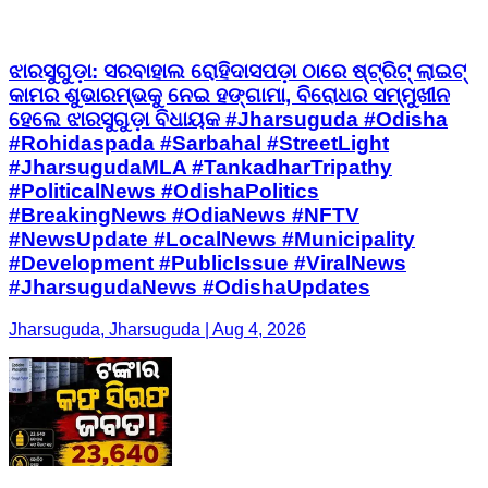
ଝାରସୁଗୁଡ଼ା: ସରବାହାଲ ରୋହିଦାସପଡ଼ା ଠାରେ ଷ୍ଟ୍ରିଟ୍ ଲାଇଟ୍
କାମର ଶୁଭାରମ୍ଭକୁ ନେଇ ହଙ୍ଗାମା, ବିରୋଧର ସମ୍ମୁଖୀନ
ହେଲେ ଝାରସୁଗୁଡ଼ା ବିଧାୟକ #Jharsuguda #Odisha
#Rohidaspada #Sarbahal #StreetLight
#JharsugudaMLA #TankadharTripathy
#PoliticalNews #OdishaPolitics
#BreakingNews #OdiaNews #NFTV
#NewsUpdate #LocalNews #Municipality
#Development #PublicIssue #ViralNews
#JharsugudaNews #OdishaUpdates
Jharsuguda, Jharsuguda | Aug 4, 2026