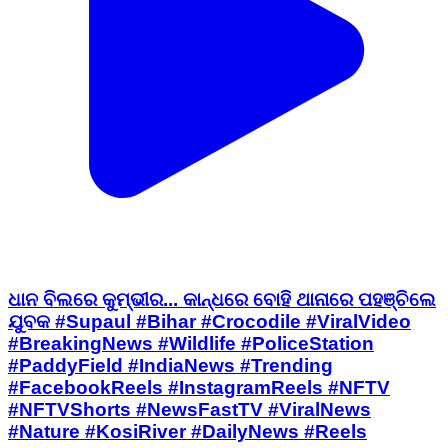
ଧାନ ବିଲରେ କୁମ୍ଭୀର... କାନ୍ଧରେ ବୋହି ଥାନାରେ ପହଞ୍ଚିଲେ
ଯୁବକ #Supaul #Bihar #Crocodile #ViralVideo
#BreakingNews #Wildlife #PoliceStation
#PaddyField #IndiaNews #Trending
#FacebookReels #InstagramReels #NFTV
#NFTVShorts #NewsFastTV #ViralNews
#Nature #KosiRiver #DailyNews #Reels