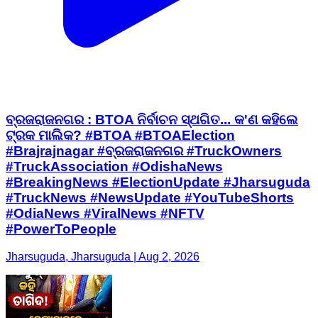
ବ୍ରଜରାଜନଗର : BTOA ନିର୍ବାଚନ ସ୍ଥଗିତ... କ'ଣ କହିଲେ
ଟ୍ରକ ମାଲିକ? #BTOA #BTOAElection
#Brajrajnagar #ବ୍ରଜରାଜନଗର #TruckOwners
#TruckAssociation #OdishaNews
#BreakingNews #ElectionUpdate #Jharsuguda
#TruckNews #NewsUpdate #YouTubeShorts
#OdiaNews #ViralNews #NFTV
#PowerToPeople
Jharsuguda, Jharsuguda | Aug 2, 2026