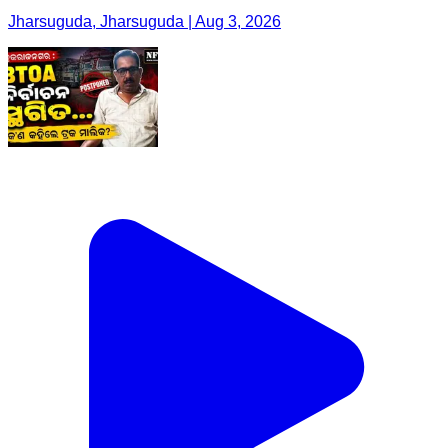
Jharsuguda, Jharsuguda | Aug 3, 2026