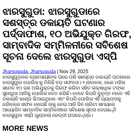
ଝାରସୁଗୁଡା: ଝାରସୁଗୁଡାରେ
ସଶସ୍ତ୍ର ଡକାୟତି ଘଟଣାର
ପର୍ଦ୍ଦାଫାଶ, ୧୦ ଅଭିଯୁକ୍ତ ଗିରଫ,
ସାମ୍ବାଦିକ ସମ୍ମିଳନୀରେ ସବିଶେଷ
ସୂଚନା ଦେଲେ ଝାରସୁଗୁଡା ଏସ୍ପି
Jharsuguda, Jharsuguda
|
Nov 29, 2025
ଝାରସୁଗୁଡ଼ାରେ ବ୍ୟବସାୟୀଙ୍କ ଘରେ ପଶି ସଶସ୍ତ୍ର ଡକାୟତି ଘଟଣାରେ
ଝାରସୁଗୁଡା ପୋଲିସ କୁ ମିଳିଛି ବଡ଼ ସଫଳତା। ୨ ନାବାଳକ, ଜଣେ ମହିଳା
ସମେତ ୧୦ ଜଣ ଅଭିଯୁକ୍ତକୁ ଗିରଫ କରିବା ସହିତ ଲକ୍ଷାଧିକ ଟଙ୍କା
ସୁନାରୁପା ଆଦିକୁ ପୋଲିସ ଜବତ କରିଛି। ତେବେ କିପରି ଦୁବୃତ୍ତ ମାନେ ଏହି
ଡକାୟତି କାଣ୍ଡ ଭିଆଇଥିଲେ ଏବଂ କିପରି ପୋଲିସ ଏହି ଗ୍ୟାଙ୍ଗକୁ
ଧରିବାରେ ସଫଳ ହୋଇଛି ତାକୁ ନେଇ ଆଜି ଦିନ ଚାରିଟା ସମୟରେ
ଆୟୋଜିତ ସାମ୍ବାଦିକ ସମ୍ମିଳନୀରେ ସବିଶେଷ ସୂଚନା ଦେଇଛନ୍ତି
ଝାରସୁଗୁଡା ଏସ୍ପି ଗୁଣ୍ଡାଲା ରେଡ୍ଡୀ ରାଘବେନ୍ଦ୍ର।
MORE NEWS