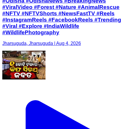
#Odisha #OdishaNews #BreakingNews
#ViralVideo #Forest #Nature #AnimalRescue
#NFTV #NFTVShorts #NewsFastTV #Reels
#InstagramReels #FacebookReels #Trending
#Viral #Explore #IndiaWildlife
#WildlifePhotography
Jharsuguda, Jharsuguda | Aug 4, 2026