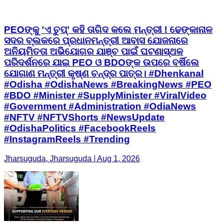
PEOଙ୍କୁ 'ଏ ଚୁପ୍' କହି ତାଗିଦ କଲେ ମନ୍ତ୍ରୀ ! ଢେଙ୍କାନାଳ
ସଦର ବ୍ଲକରେ ପ୍ରଧାନମନ୍ତ୍ରୀ ଆବାସ ଯୋଜନାରେ
ଅନିୟମିତତା ଅଭିଯୋଗର ଯାଞ୍ଚ ପାଇଁ ଘଟଣାସ୍ଥଳ
ପରିଦର୍ଶନରେ ଯାଇ PEO ଓ BDOଙ୍କ ଉପରେ ବର୍ଷିଲେ
ଯୋଗାଣ ମନ୍ତ୍ରୀ କୃଷ୍ଣ ଚନ୍ଦ୍ର ପାତ୍ର। #Dhenkanal
#Odisha #OdishaNews #BreakingNews #PEO
#BDO #Minister #SupplyMinister #ViralVideo
#Government #Administration #OdiaNews
#NFTV #NFTVShorts #NewsUpdate
#OdishaPolitics #FacebookReels
#InstagramReels #Trending
Jharsuguda, Jharsuguda | Aug 1, 2026