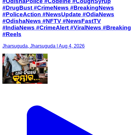
#OdishaPolice #Codeine #CoughSyrup
#DrugBust #CrimeNews #BreakingNews
#PoliceAction #NewsUpdate #OdiaNews
#OdishaNews #NFTV #NewsFastTV
#IndiaNews #CrimeAlert #ViralNews #Breaking
#Reels
Jharsuguda, Jharsuguda | Aug 4, 2026