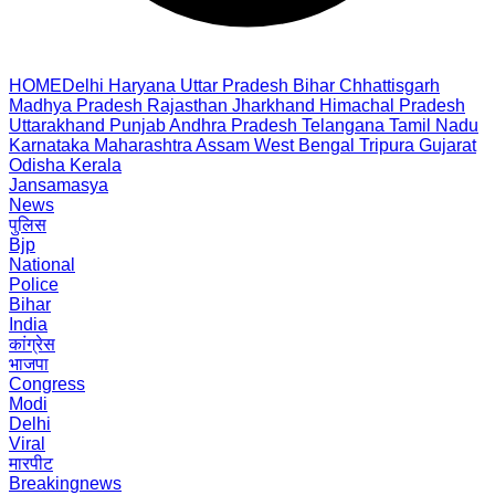
HOME
Delhi
Haryana
Uttar Pradesh
Bihar
Chhattisgarh
Madhya Pradesh
Rajasthan
Jharkhand
Himachal Pradesh
Uttarakhand
Punjab
Andhra Pradesh
Telangana
Tamil Nadu
Karnataka
Maharashtra
Assam
West Bengal
Tripura
Gujarat
Odisha
Kerala
Jansamasya
News
पुलिस
Bjp
National
Police
Bihar
India
कांग्रेस
भाजपा
Congress
Modi
Delhi
Viral
मारपीट
Breakingnews