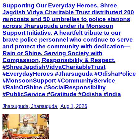
Supporting Our Everyday Heroes, Shree
Jagdish Vidya Charitable Trust distributed 200
raincoats and 50 umbrellas to police stations
across Jharsuguda under its Monsoon
Support Initiative. A heartfelt tribute to our
brave police personnel who continue to serve
and protect the community with dedication—
Rain or Shine. Serving Society with
Compassion, Responsibility & Respect.
#ShreeJagdishVidyaCharitableTrust
#EverydayHeroes #Jharsuguda #OdishaPolice
#MonsoonSupport #CommunityService
#RainOrShine #SocialResponsibility
#PublicService #Gratitude #Odisha #India
Jharsuguda, Jharsuguda | Aug 1, 2026