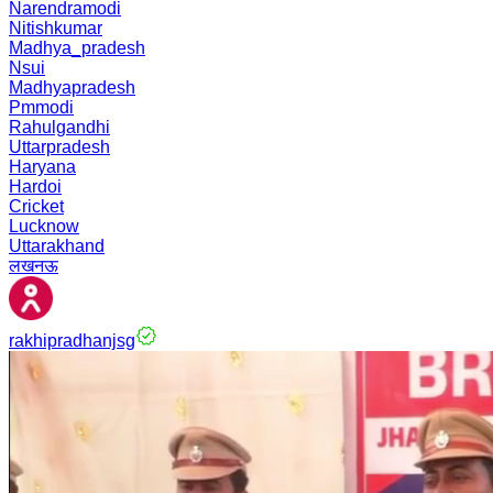
Narendramodi
Nitishkumar
Madhya_pradesh
Nsui
Madhyapradesh
Pmmodi
Rahulgandhi
Uttarpradesh
Haryana
Hardoi
Cricket
Lucknow
Uttarakhand
लखनऊ
rakhipradhanjsg