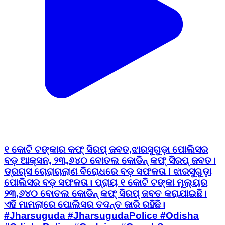
୧ କୋଟି ଟଙ୍କାର କଫ୍ ସିରପ୍ ଜବତ,ଝାରସୁଗୁଡ଼ା ପୋଲିସର
ବଡ଼ ଆକ୍ସନ, ୨୩,୬୪୦ ବୋତଲ କୋଡିନ୍ କଫ୍ ସିରପ୍ ଜବତ।
ଡ୍ରଗ୍ସ ଚୋରାଚାଲାଣ ବିରୋଧରେ ବଡ଼ ସଫଳତା I ଝାରସୁଗୁଡ଼ା
ପୋଲିସର ବଡ଼ ସଫଳତା। ପ୍ରାୟ ୧ କୋଟି ଟଙ୍କା ମୂଲ୍ୟର
୨୩,୬୪୦ ବୋତଲ କୋଡିନ୍ କଫ୍ ସିରପ୍ ଜବତ କରାଯାଇଛି।
ଏହି ମାମଲାରେ ପୋଲିସର ତଦନ୍ତ ଜାରି ରହିଛି।
#Jharsuguda #JharsugudaPolice #Odisha