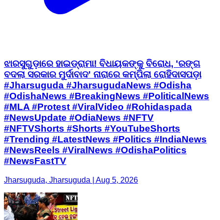
ଝାରସୁଗୁଡ଼ାରେ ହାଇଡ୍ରାମା! ବିଧାୟକଙ୍କୁ ବିରୋଧ, 'ରଙ୍ଗ
ବଦଲା ସରକାର ମୁର୍ଦାବାଦ' ନାରାରେ କମ୍ପିଲା ରୋହିଦାସପଡ଼ା
#Jharsuguda #JharsugudaNews #Odisha
#OdishaNews #BreakingNews #PoliticalNews
#MLA #Protest #ViralVideo #Rohidaspada
#NewsUpdate #OdiaNews #NFTV
#NFTVShorts #Shorts #YouTubeShorts
#Trending #LatestNews #Politics #IndiaNews
#NewsReels #ViralNews #OdishaPolitics
#NewsFastTV
Jharsuguda, Jharsuguda | Aug 5, 2026