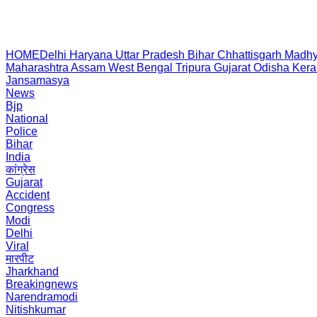
HOME
Delhi
Haryana
Uttar Pradesh
Bihar
Chhattisgarh
Madhy
Maharashtra
Assam
West Bengal
Tripura
Gujarat
Odisha
Kera
Jansamasya
News
Bjp
National
Police
Bihar
India
कांग्रेस
Gujarat
Accident
Congress
Modi
Delhi
Viral
मारपीट
Jharkhand
Breakingnews
Narendramodi
Nitishkumar