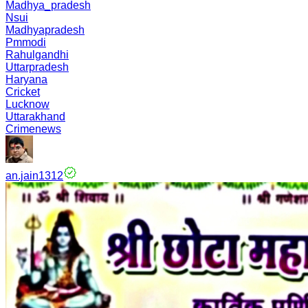
Madhya_pradesh
Nsui
Madhyapradesh
Pmmodi
Rahulgandhi
Uttarpradesh
Haryana
Cricket
Lucknow
Uttarakhand
Crimenews
an.jain1312