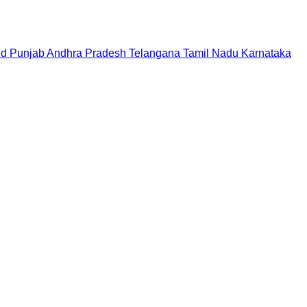
nd
Punjab
Andhra Pradesh
Telangana
Tamil Nadu
Karnataka