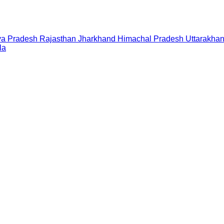
a Pradesh
Rajasthan
Jharkhand
Himachal Pradesh
Uttarakha
la