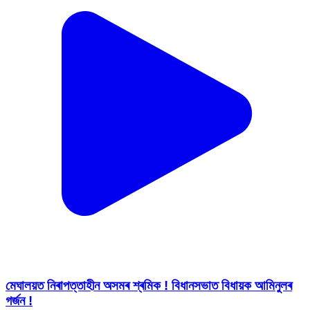
মেঘালয়ত নিৰাপত্তাহীন অসমৰ শ্ৰমিক ! বিধানসভাত বিধায়ক আমিনুলৰ
গৰ্জন !