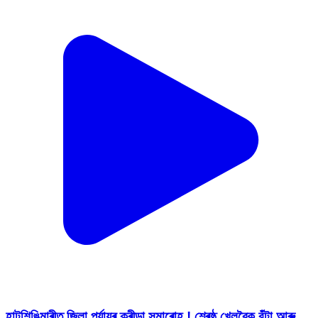
হাটশিঙিমাৰীত জিলা পৰ্যায়ৰ ক্ৰীড়া সমাৰোহ ! শ্ৰেষ্ঠ খেলুৱৈক বঁটা আৰু