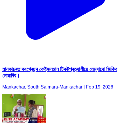
মানকাচৰত কংগ্ৰেছৰ কেইজনমান টিকটপ্ৰত্যাশীয়ে মেম্বাৰো জিকিব
নোৱাৰিব।
Mankachar, South Salmara-Mankachar | Feb 19, 2026