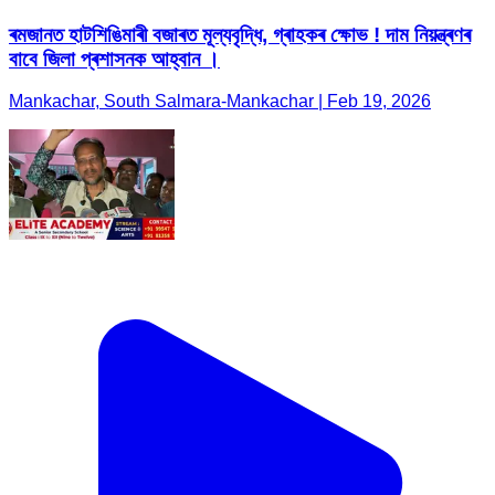
ৰমজানত হাটশিঙিমাৰী বজাৰত মূল্যবৃদ্ধি, গ্ৰাহকৰ ক্ষোভ ! দাম নিয়ন্ত্ৰণৰ
বাবে জিলা প্ৰশাসনক আহ্বান ।
Mankachar, South Salmara-Mankachar | Feb 19, 2026