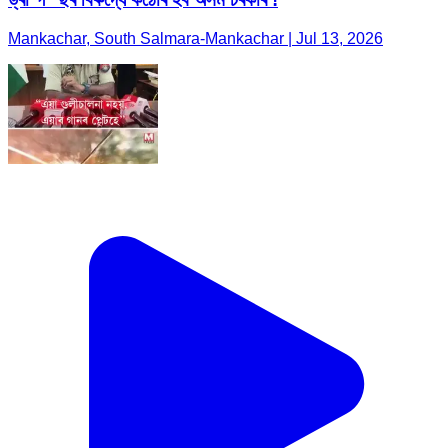
Mankachar, South Salmara-Mankachar | Jul 13, 2026