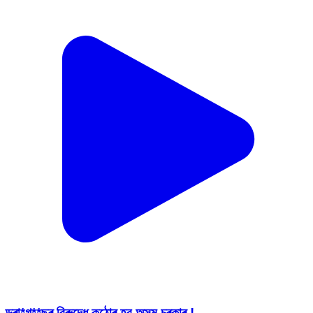
ড্ৰা*গ**ছৰ বিৰুদ্ধে কঠোৰ হব অসম চৰকাৰ !