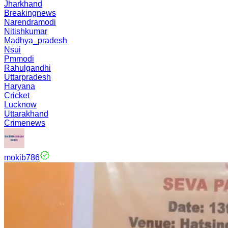
Jharkhand
Breakingnews
Narendramodi
Nitishkumar
Madhya_pradesh
Nsui
Pmmodi
Rahulgandhi
Uttarpradesh
Haryana
Cricket
Lucknow
Uttarakhand
Crimenews
mokib786