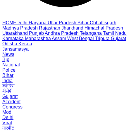
HOME
Delhi
Haryana
Uttar Pradesh
Bihar
Chhattisgarh
Madhya Pradesh
Rajasthan
Jharkhand
Himachal Pradesh
Uttarakhand
Punjab
Andhra Pradesh
Telangana
Tamil Nadu
Karnataka
Maharashtra
Assam
West Bengal
Tripura
Gujarat
Odisha
Kerala
Jansamasya
News
Bjp
National
Police
Bihar
India
कांग्रेस
बीजेपी
Gujarat
Accident
Congress
Modi
Delhi
Viral
मारपीट