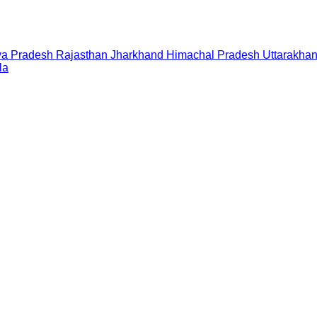
a Pradesh
Rajasthan
Jharkhand
Himachal Pradesh
Uttarakha
la