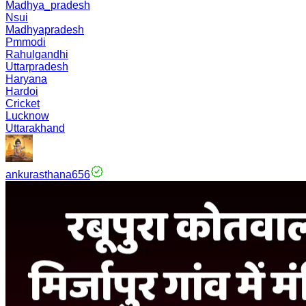
Madhya_pradesh
Nsui
Madhyapradesh
Pmmodi
Rahulgandhi
Uttarpradesh
Haryana
Hardoi
Cricket
Lucknow
Uttarakhand
ankurasthana656