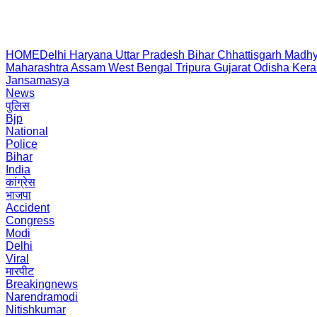
HOME
Delhi
Haryana
Uttar Pradesh
Bihar
Chhattisgarh
Madhy
Maharashtra
Assam
West Bengal
Tripura
Gujarat
Odisha
Kera
Jansamasya
News
पुलिस
Bjp
National
Police
Bihar
India
कांग्रेस
भाजपा
Accident
Congress
Modi
Delhi
Viral
मारपीट
Breakingnews
Narendramodi
Nitishkumar