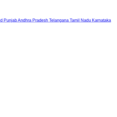
nd
Punjab
Andhra Pradesh
Telangana
Tamil Nadu
Karnataka