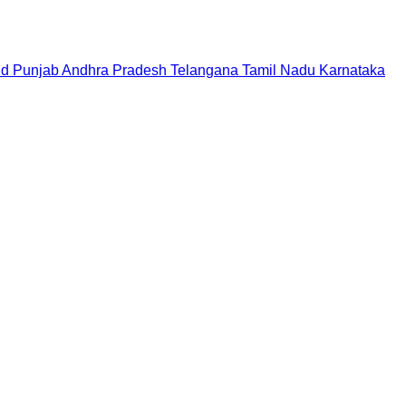
nd
Punjab
Andhra Pradesh
Telangana
Tamil Nadu
Karnataka