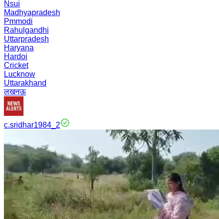
Nsui
Madhyapradesh
Pmmodi
Rahulgandhi
Uttarpradesh
Haryana
Hardoi
Cricket
Lucknow
Uttarakhand
लखनऊ
c.sridhar1984_2