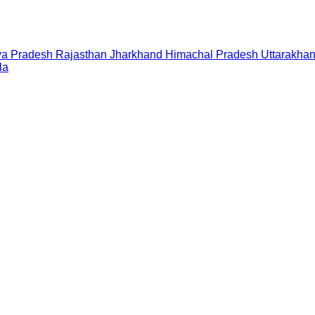
a Pradesh
Rajasthan
Jharkhand
Himachal Pradesh
Uttarakha
la