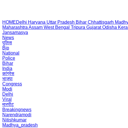
HOME
Delhi
Haryana
Uttar Pradesh
Bihar
Chhattisgarh
Madhy
Maharashtra
Assam
West Bengal
Tripura
Gujarat
Odisha
Kera
Jansamasya
News
पुलिस
Bjp
National
Police
Bihar
India
कांग्रेस
भाजपा
Congress
Modi
Delhi
Viral
मारपीट
Breakingnews
Narendramodi
Nitishkumar
Madhya_pradesh