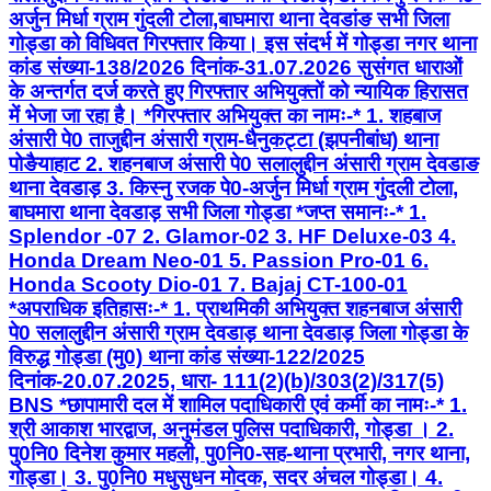
अर्जुन मिर्धा ग्राम गुंदली टोला,बाघमारा थाना देवडांङ सभी जिला
गोड्डा को विधिवत गिरफ्तार किया। इस संदर्भ में गोड्डा नगर थाना
कांड संख्या-138/2026 दिनांक-31.07.2026 सुसंगत धाराओं
के अन्तर्गत दर्ज करते हुए गिरफ्तार अभियुक्तों को न्यायिक हिरासत
में भेजा जा रहा है। *गिरफ्तार अभियुक्त का नामः-* 1. शहबाज
अंसारी पे0 ताजुद्दीन अंसारी ग्राम-धैनुकट्टा (झपनीबांध) थाना
पोङैयाहाट 2. शहनबाज अंसारी पे0 सलालुद्दीन अंसारी ग्राम देवडाङ
थाना देवडाड़ 3. किस्नु रजक पे0-अर्जुन मिर्धा ग्राम गुंदली टोला,
बाघमारा थाना देवडाड़ सभी जिला गोड्डा *जप्त समानः-* 1.
Splendor -07 2. Glamor-02 3. HF Deluxe-03 4.
Honda Dream Neo-01 5. Passion Pro-01 6.
Honda Scooty Dio-01 7. Bajaj CT-100-01
*अपराधिक इतिहासः-* 1. प्राथमिकी अभियुक्त शहनबाज अंसारी
पे0 सलालुद्दीन अंसारी ग्राम देवडाड़ थाना देवडाड़ जिला गोड्डा के
विरुद्ध गोड्डा (मु0) थाना कांड संख्या-122/2025
दिनांक-20.07.2025, धारा- 111(2)(b)/303(2)/317(5)
BNS *छापामारी दल में शामिल पदाधिकारी एवं कर्मी का नामः-* 1.
श्री आकाश भारद्वाज, अनुमंडल पुलिस पदाधिकारी, गोड्डा । 2.
पु0नि0 दिनेश कुमार महली, पु0नि0-सह-थाना प्रभारी, नगर थाना,
गोड्डा। 3. पु0नि0 मधुसुधन मोदक, सदर अंचल गोड्डा। 4.