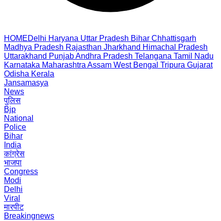
HOME
Delhi
Haryana
Uttar Pradesh
Bihar
Chhattisgarh
Madhya Pradesh
Rajasthan
Jharkhand
Himachal Pradesh
Uttarakhand
Punjab
Andhra Pradesh
Telangana
Tamil Nadu
Karnataka
Maharashtra
Assam
West Bengal
Tripura
Gujarat
Odisha
Kerala
Jansamasya
News
पुलिस
Bjp
National
Police
Bihar
India
कांग्रेस
भाजपा
Congress
Modi
Delhi
Viral
मारपीट
Breakingnews