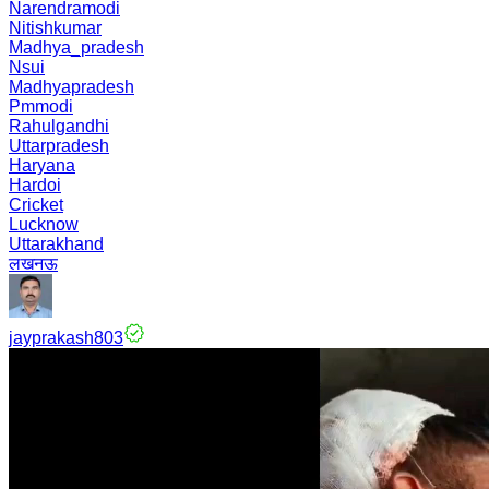
Narendramodi
Nitishkumar
Madhya_pradesh
Nsui
Madhyapradesh
Pmmodi
Rahulgandhi
Uttarpradesh
Haryana
Hardoi
Cricket
Lucknow
Uttarakhand
लखनऊ
jayprakash803