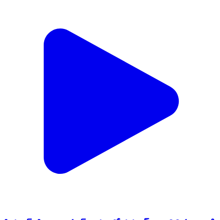
సిర్పూర్ టి: బాబా పూర్ గ్రామంలో సర్పంచ్ గా గెలిచిన వెంటనే
ఇచ్చిన హామీని నెరవేర్చిన సర్పంచ్ శ్రీధర్
Sirpur T, Komaram Bheem Asifabad | Dec 20, 2025