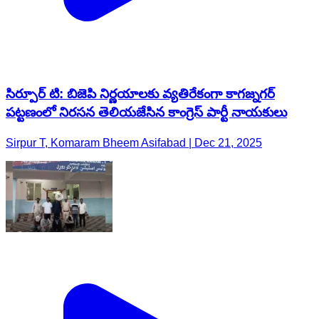
సిర్పూర్ టి: బిజెపి నిర్ణయాలకు వ్యతిరేకంగా కాగజ్నగర్
పట్టణంలో నిరసన తెలియజేసిన కాంగ్రెస్ పార్టీ నాయకులు
Sirpur T, Komaram Bheem Asifabad | Dec 21, 2025