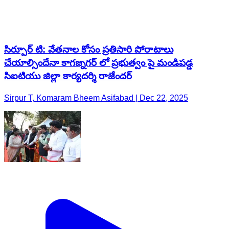
సిర్పూర్ టి: వేతనాల కోసం ప్రతిసారి పోరాటాలు
చేయాల్సిందేనా కాగజ్నగర్ లో ప్రభుత్వం పై మండిపడ్డ
సిఐటియు జిల్లా కార్యదర్శి రాజేందర్
Sirpur T, Komaram Bheem Asifabad | Dec 22, 2025