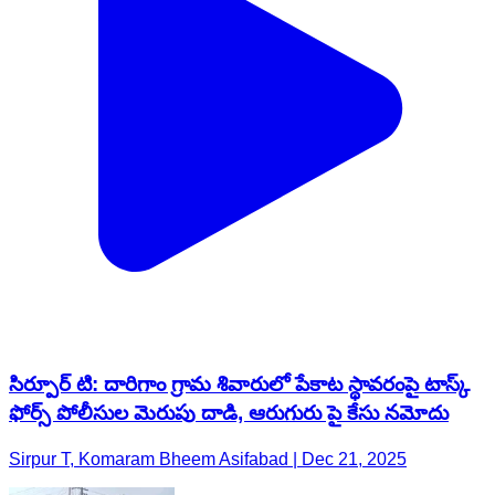
సిర్పూర్ టి: దారిగాం గ్రామ శివారులో పేకాట స్థావరంపై టాస్క్
ఫోర్స్ పోలీసుల మెరుపు దాడి, ఆరుగురు పై కేసు నమోదు
Sirpur T, Komaram Bheem Asifabad | Dec 21, 2025