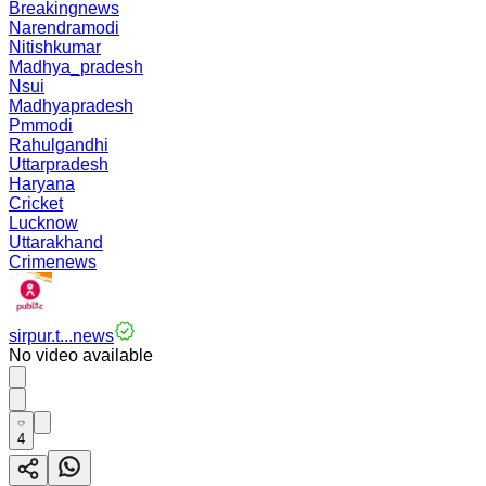
Breakingnews
Narendramodi
Nitishkumar
Madhya_pradesh
Nsui
Madhyapradesh
Pmmodi
Rahulgandhi
Uttarpradesh
Haryana
Cricket
Lucknow
Uttarakhand
Crimenews
sirpur.t...news
No video available
4