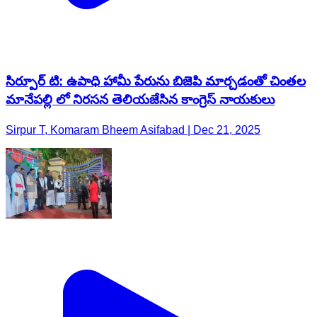
సిర్పూర్ టి: ఉపాధి హామీ పేరును బిజెపి మార్చడంతో చింతల
మానేపల్లి లో నిరసన తెలియజేసిన కాంగ్రెస్ నాయకులు
Sirpur T, Komaram Bheem Asifabad | Dec 21, 2025