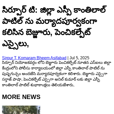
సిర్పూర్ టి: జిల్లా ఎస్పీ కాంతిలాల్
పాటిల్ ను మర్యాదపూర్వకంగా
కలిసిన బెజ్జూరు, పెంచికల్పేట్
ఎస్సైలు,
Sirpur T, Komaram Bheem Asifabad
|
Jul 5, 2025
సిర్పూర్ నియోజకవర్గం లోని బెజ్జూరు పెంచికల్పేట్ నూతన ఎస్ఐలు జిల్లా
కేంద్రంలోని పోలీసు కార్యాలయంలో జిల్లా ఎస్పీ కాంతిలాల్ పాటిల్ ను
పుష్పగుచ్చం అందజేసి మర్యాదపూర్వకంగా కలిశారు. బెజ్జూరు ఎస్సైగా
సర్తాజ్ పాషా, పెంచికల్పేట్ ఎస్సైగా అనిల్ కుమార్ లకు జిల్లా ఎస్పీ
కాంతిలాల్ పాటిల్ శుభాకాంక్షలు తెలియజేశారు,
MORE NEWS