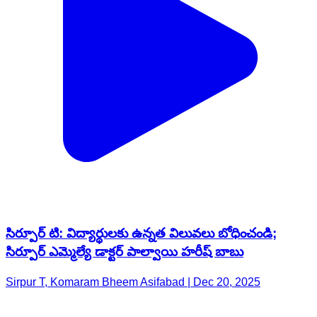
సిర్పూర్ టి: విద్యార్థులకు ఉన్నత విలువలు బోధించండి;
సిర్పూర్ ఎమ్మెల్యే డాక్టర్ పాల్వాయి హరీష్ బాబు
Sirpur T, Komaram Bheem Asifabad | Dec 20, 2025