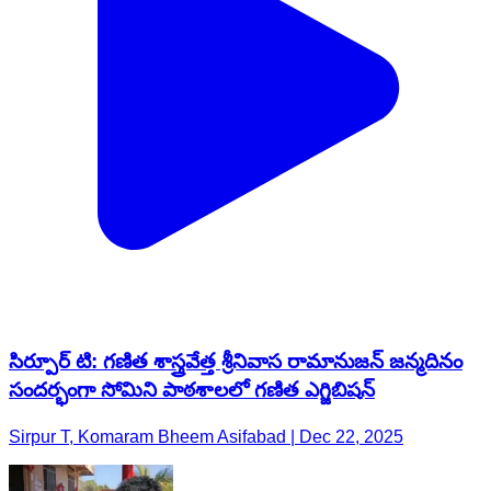
సిర్పూర్ టి: గణిత శాస్త్రవేత్త శ్రీనివాస రామానుజన్ జన్మదినం
సందర్భంగా సోమిని పాఠశాలలో గణిత ఎగ్జిబిషన్
Sirpur T, Komaram Bheem Asifabad | Dec 22, 2025