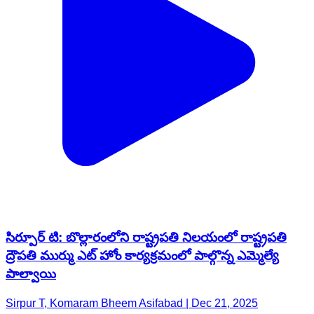
సిర్పూర్ టి: బొల్లారంలోని రాష్ట్రపతి నిలయంలో రాష్ట్రపతి
ద్రౌపతి ముర్ము ఎట్ హోం కార్యక్రమంలో పాల్గొన్న ఎమ్మెల్యే
పాల్వాయి
Sirpur T, Komaram Bheem Asifabad | Dec 21, 2025