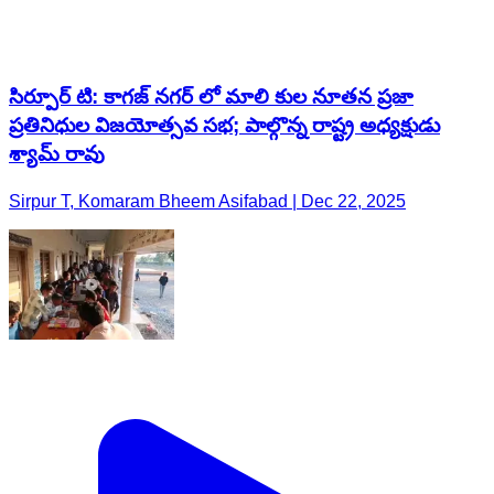
సిర్పూర్ టి: కాగజ్ నగర్ లో మాలి కుల నూతన ప్రజా
ప్రతినిధుల విజయోత్సవ సభ; పాల్గొన్న రాష్ట్ర అధ్యక్షుడు
శ్యామ్ రావు
Sirpur T, Komaram Bheem Asifabad | Dec 22, 2025