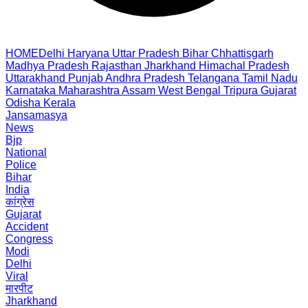
HOME
Delhi
Haryana
Uttar Pradesh
Bihar
Chhattisgarh
Madhya Pradesh
Rajasthan
Jharkhand
Himachal Pradesh
Uttarakhand
Punjab
Andhra Pradesh
Telangana
Tamil Nadu
Karnataka
Maharashtra
Assam
West Bengal
Tripura
Gujarat
Odisha
Kerala
Jansamasya
News
Bjp
National
Police
Bihar
India
कांग्रेस
Gujarat
Accident
Congress
Modi
Delhi
Viral
मारपीट
Jharkhand