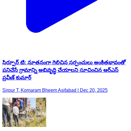
సిర్పూర్ టి: నూతనంగా గెలిచిన సర్పంచులు అంకితభావంతో
పనిచేసే గ్రామాన్ని అభివృద్ధి చేయాలని సూచించిన ఆర్ఎస్
ప్రవీణ్ కుమార్
Sirpur T, Komaram Bheem Asifabad | Dec 20, 2025