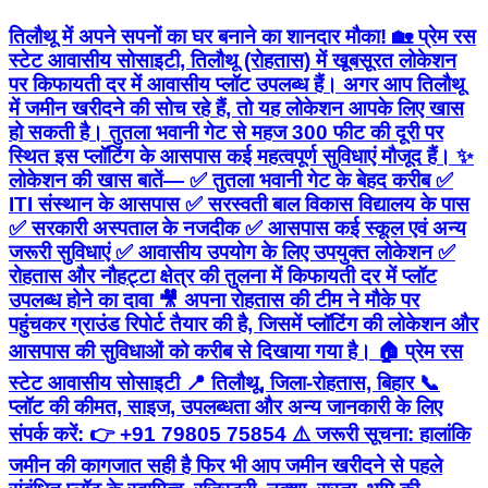
तिलौथू में अपने सपनों का घर बनाने का शानदार मौका! 🏡 प्रेम रस
स्टेट आवासीय सोसाइटी, तिलौथू (रोहतास) में खूबसूरत लोकेशन
पर किफायती दर में आवासीय प्लॉट उपलब्ध हैं। अगर आप तिलौथू
में जमीन खरीदने की सोच रहे हैं, तो यह लोकेशन आपके लिए खास
हो सकती है। तुतला भवानी गेट से महज 300 फीट की दूरी पर
स्थित इस प्लॉटिंग के आसपास कई महत्वपूर्ण सुविधाएं मौजूद हैं। ✨
लोकेशन की खास बातें— ✅ तुतला भवानी गेट के बेहद करीब ✅
ITI संस्थान के आसपास ✅ सरस्वती बाल विकास विद्यालय के पास
✅ सरकारी अस्पताल के नजदीक ✅ आसपास कई स्कूल एवं अन्य
जरूरी सुविधाएं ✅ आवासीय उपयोग के लिए उपयुक्त लोकेशन ✅
रोहतास और नौहट्टा क्षेत्र की तुलना में किफायती दर में प्लॉट
उपलब्ध होने का दावा 🎥 अपना रोहतास की टीम ने मौके पर
पहुंचकर ग्राउंड रिपोर्ट तैयार की है, जिसमें प्लॉटिंग की लोकेशन और
आसपास की सुविधाओं को करीब से दिखाया गया है। 🏠 प्रेम रस
स्टेट आवासीय सोसाइटी 📍 तिलौथू, जिला-रोहतास, बिहार 📞
प्लॉट की कीमत, साइज, उपलब्धता और अन्य जानकारी के लिए
संपर्क करें: 👉 +91 79805 75854 ⚠️ जरूरी सूचना: हालांकि
जमीन की कागजात सही है फिर भी आप जमीन खरीदने से पहले