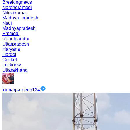
Breakingnews
Narendramodi
Nitishkumar
Madhya_pradesh
Nsui
Madhyapradesh
Pmmodi
Rahulgandhi
Uttarpradesh
Haryana
Hardoi
Cricket
Lucknow
Uttarakhand
kumarpardeep124