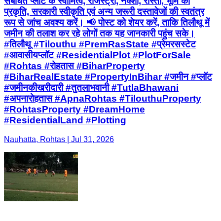
संबंधित प्लॉट के स्वामित्व, रजिस्ट्री, नक्शा, रास्ता, भूमि की
प्रकृति, सरकारी स्वीकृति एवं अन्य जरूरी दस्तावेजों की स्वतंत्र
रूप से जांच अवश्य करें। 📢 पोस्ट को शेयर करें, ताकि तिलौथू में
जमीन की तलाश कर रहे लोगों तक यह जानकारी पहुंच सके।
#तिलौथू #Tilouthu #PremRasState #प्रेमरसस्टेट
#आवासीयप्लॉट #ResidentialPlot #PlotForSale
#Rohtas #रोहतास #BiharProperty
#BiharRealEstate #PropertyInBihar #जमीन #प्लॉट
#जमीनकीखरीदारी #तुतलाभवानी #TutlaBhawani
#अपनारोहतास #ApnaRohtas #TilouthuProperty
#RohtasProperty #DreamHome
#ResidentialLand #Plotting
Nauhatta, Rohtas | Jul 31, 2026