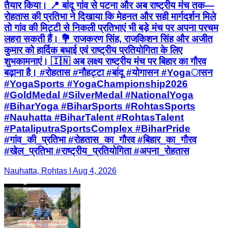
तैयार किया। 📍 बांदू गांव से पटना और अब राष्ट्रीय मंच तक—
रोहतास की प्रतिभा ने दिखाया कि मेहनत और सही मार्गदर्शन मिले
तो गांव की मिट्टी से निकली प्रतिभाएं भी बड़े मंच पर अपना परचम
लहरा सकती हैं। 💐 राजकरण सिंह, राजकिशन सिंह और अजीत
कुमार को हार्दिक बधाई एवं राष्ट्रीय प्रतियोगिता के लिए
शुभकामनाएं। 🇮🇳 अब लक्ष्य राष्ट्रीय मंच पर बिहार का गौरव
बढ़ाना है। #रोहतास #नौहट्टा #बांदू #योगासन #Yogaासन
#YogaSports #YogaChampionship2026
#GoldMedal #SilverMedal #NationalYoga
#BiharYoga #BiharSports #RohtasSports
#Nauhatta #BiharTalent #RohtasTalent
#PataliputraSportsComplex #BiharPride
#गांव_की_प्रतिभा #रोहतास_का_गौरव #बिहार_का_गौरव
#खेल_प्रतिभा #राष्ट्रीय_प्रतियोगिता #अपना_रोहतास
Nauhatta, Rohtas | Aug 4, 2026