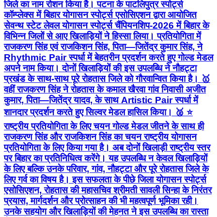
जिले का नाम रोशन किया है। पटना के पाटलिपुत्र स्पोर्ट्स
कॉम्प्लेक्स में बिहार योगासन स्पोर्ट्स एसोसिएशन द्वारा आयोजित
सेवन्थ स्टेट लेवल योगासन स्पोर्ट्स चैंपियनशिप-2026 में बिहार के
विभिन्न जिलों से आए खिलाड़ियों ने हिस्सा लिया। प्रतियोगिता में
राजकरण सिंह एवं राजकिशन सिंह, पिता—जितेंद्र कुमार सिंह, ने
Rhythmic Pair स्पर्धा में बेहतरीन प्रदर्शन करते हुए गोल्ड मेडल
अपने नाम किया। दोनों खिलाड़ियों की इस उपलब्धि ने नौहट्टा
प्रखंड के साथ-साथ पूरे रोहतास जिले को गौरवान्वित किया है। 🥇
वहीं राजकरण सिंह ने रोहतास के कमाल खैरवा गांव निवासी अजीत
कुमार, पिता—जितेंद्र यादव, के साथ Artistic Pair स्पर्धा में
शानदार प्रदर्शन करते हुए सिल्वर मेडल हासिल किया। 🥈 ⭐
राष्ट्रीय प्रतियोगिता के लिए चयन गोल्ड मेडल जीतने के साथ ही
राजकरण सिंह और राजकिशन सिंह का चयन राष्ट्रीय योगासन
प्रतियोगिता के लिए किया गया है। अब दोनों खिलाड़ी राष्ट्रीय स्तर
पर बिहार का प्रतिनिधित्व करेंगे। यह उपलब्धि न केवल खिलाड़ियों
के लिए बल्कि उनके परिवार, गांव, नौहट्टा और पूरे रोहतास जिले के
लिए गर्व का विषय है। इस सफलता के पीछे जिला योगासन स्पोर्ट्स
एसोसिएशन, रोहतास की महासचिव श्रीमती सावली सिन्हा के निरंतर
प्रयास, मार्गदर्शन और प्रोत्साहन की भी महत्वपूर्ण भूमिका रही।
उनके सहयोग और खिलाड़ियों की मेहनत ने इस उपलब्धि का रास्ता