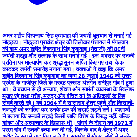
अमर शहीद विश्वनाथ सिंह कुशवाहा की जयंती धूमधाम से मनाई गई
नौहट्टा। नौहट्टा प्रखंड क्षेत्र की तिलोखर पंचायत में मंगलवार
की शाम अमर शहीद विश्वनाथ सिंह कुशवाहा (नेताजी) की 80वीं
जयंती श्रद्धा और उत्साह के साथ मनाई गई। इस अवसर पर उनकी
प्रतिमा पर माल्यार्पण कर श्रद्धासुमन अर्पित किए गए तथा केक
काटकर जयंती समारोह मनाया गया। वक्ताओं ने कहा कि अमर
शहीद विश्वनाथ सिंह कुशवाहा का जन्म 28 जुलाई 1946 को उत्तर
प्रदेश के गाजीपुर जिले के मरदह प्रखंड अंतर्गत रानीपुर गांव में हुआ
था। वे बचपन से ही अन्याय, शोषण और सामंती व्यवस्था के खिलाफ
मुखर रहे तथा गरीब, मजदूर और वंचित वर्ग के अधिकारों के लिए
संघर्ष करते रहे। वर्ष 1964 में वे सासाराम क्षेत्र पहुंचे और किसानों-
मजदूरों को संगठित कर उनके हक की लड़ाई लड़ने लगे। वक्ताओं
ने बताया कि उनकी लड़ाई किसी जाति विशेष के विरुद्ध नहीं, बल्कि
शोषण और अत्याचार के खिलाफ थी। संघर्ष के दौरान वर्ष 1971 में
परछा गांव में उनकी हत्या कर दी गई, जिसके बाद वे क्षेत्र में अमर
शहीद के रूप में याद किए जाते हैं। समारोह में मौजूद लोगों ने उनके