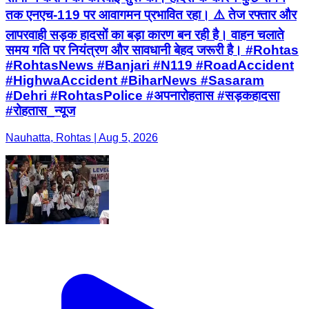
तक एनएच-119 पर आवागमन प्रभावित रहा। ⚠️ तेज रफ्तार और
लापरवाही सड़क हादसों का बड़ा कारण बन रही है। वाहन चलाते
समय गति पर नियंत्रण और सावधानी बेहद जरूरी है। #Rohtas
#RohtasNews #Banjari #N119 #RoadAccident
#HighwaAccident #BiharNews #Sasaram
#Dehri #RohtasPolice #अपनारोहतास #सड़कहादसा
#रोहतास_न्यूज
Nauhatta, Rohtas | Aug 5, 2026