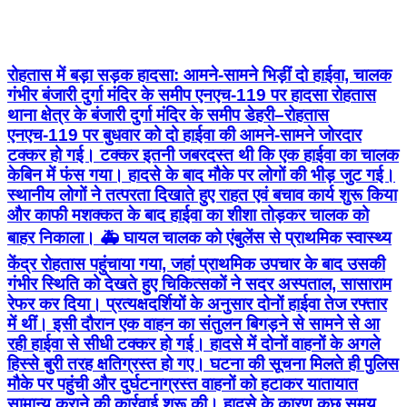
रोहतास में बड़ा सड़क हादसा: आमने-सामने भिड़ीं दो हाईवा, चालक
गंभीर बंजारी दुर्गा मंदिर के समीप एनएच-119 पर हादसा रोहतास
थाना क्षेत्र के बंजारी दुर्गा मंदिर के समीप डेहरी–रोहतास
एनएच-119 पर बुधवार को दो हाईवा की आमने-सामने जोरदार
टक्कर हो गई। टक्कर इतनी जबरदस्त थी कि एक हाईवा का चालक
केबिन में फंस गया। हादसे के बाद मौके पर लोगों की भीड़ जुट गई।
स्थानीय लोगों ने तत्परता दिखाते हुए राहत एवं बचाव कार्य शुरू किया
और काफी मशक्कत के बाद हाईवा का शीशा तोड़कर चालक को
बाहर निकाला। 🚑 घायल चालक को एंबुलेंस से प्राथमिक स्वास्थ्य
केंद्र रोहतास पहुंचाया गया, जहां प्राथमिक उपचार के बाद उसकी
गंभीर स्थिति को देखते हुए चिकित्सकों ने सदर अस्पताल, सासाराम
रेफर कर दिया। प्रत्यक्षदर्शियों के अनुसार दोनों हाईवा तेज रफ्तार
में थीं। इसी दौरान एक वाहन का संतुलन बिगड़ने से सामने से आ
रही हाईवा से सीधी टक्कर हो गई। हादसे में दोनों वाहनों के अगले
हिस्से बुरी तरह क्षतिग्रस्त हो गए। घटना की सूचना मिलते ही पुलिस
मौके पर पहुंची और दुर्घटनाग्रस्त वाहनों को हटाकर यातायात
सामान्य कराने की कार्रवाई शुरू की। हादसे के कारण कुछ समय