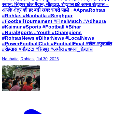
स्थान: सिंहपुर खेल मैदान, नौहट्टा, रोहतास 📸 अपना रोहतास –
आपके क्षेत्र की हर बड़ी खबर सबसे पहले। #ApnaRohtas
#Rohtas #Nauhatta #Singhpur
#FootballTournament #FinalMatch #Adhaura
#Kaimur #Sports #Football #Bihar
#RuralSports #Youth #Champions
#RohtasNews #BiharNews #LocalNews
#PowerFootballClub #FootballFinal #खेल #फुटबॉल
#रोहतास #नौहट्टा #सिंहपुर #अधौरा #अपना_रोहतास
Nauhatta, Rohtas | Jul 30, 2026