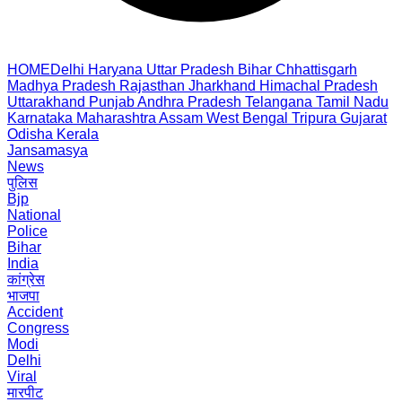
HOME
Delhi
Haryana
Uttar Pradesh
Bihar
Chhattisgarh
Madhya Pradesh
Rajasthan
Jharkhand
Himachal Pradesh
Uttarakhand
Punjab
Andhra Pradesh
Telangana
Tamil Nadu
Karnataka
Maharashtra
Assam
West Bengal
Tripura
Gujarat
Odisha
Kerala
Jansamasya
News
पुलिस
Bjp
National
Police
Bihar
India
कांग्रेस
भाजपा
Accident
Congress
Modi
Delhi
Viral
मारपीट