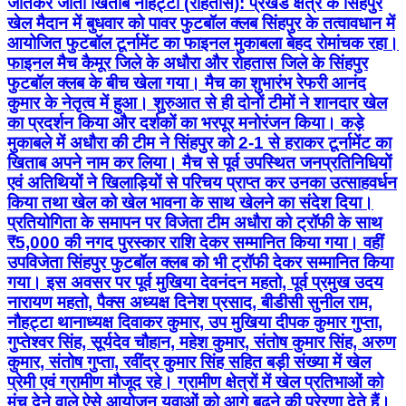
जीतकर जीता खिताब नौहट्टा (रोहतास): प्रखंड क्षेत्र के सिंहपुर
खेल मैदान में बुधवार को पावर फुटबॉल क्लब सिंहपुर के तत्वावधान में
आयोजित फुटबॉल टूर्नामेंट का फाइनल मुकाबला बेहद रोमांचक रहा।
फाइनल मैच कैमूर जिले के अधौरा और रोहतास जिले के सिंहपुर
फुटबॉल क्लब के बीच खेला गया। मैच का शुभारंभ रेफरी आनंद
कुमार के नेतृत्व में हुआ। शुरुआत से ही दोनों टीमों ने शानदार खेल
का प्रदर्शन किया और दर्शकों का भरपूर मनोरंजन किया। कड़े
मुकाबले में अधौरा की टीम ने सिंहपुर को 2-1 से हराकर टूर्नामेंट का
खिताब अपने नाम कर लिया। मैच से पूर्व उपस्थित जनप्रतिनिधियों
एवं अतिथियों ने खिलाड़ियों से परिचय प्राप्त कर उनका उत्साहवर्धन
किया तथा खेल को खेल भावना के साथ खेलने का संदेश दिया।
प्रतियोगिता के समापन पर विजेता टीम अधौरा को ट्रॉफी के साथ
₹5,000 की नगद पुरस्कार राशि देकर सम्मानित किया गया। वहीं
उपविजेता सिंहपुर फुटबॉल क्लब को भी ट्रॉफी देकर सम्मानित किया
गया। इस अवसर पर पूर्व मुखिया देवनंदन महतो, पूर्व प्रमुख उदय
नारायण महतो, पैक्स अध्यक्ष दिनेश प्रसाद, बीडीसी सुनील राम,
नौहट्टा थानाध्यक्ष दिवाकर कुमार, उप मुखिया दीपक कुमार गुप्ता,
गुप्तेश्वर सिंह, सूर्यदेव चौहान, महेश कुमार, संतोष कुमार सिंह, अरुण
कुमार, संतोष गुप्ता, रवींद्र कुमार सिंह सहित बड़ी संख्या में खेल
प्रेमी एवं ग्रामीण मौजूद रहे। ग्रामीण क्षेत्रों में खेल प्रतिभाओं को
मंच देने वाले ऐसे आयोजन युवाओं को आगे बढ़ने की प्रेरणा देते हैं।