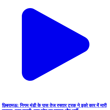
छिबरामऊ: निगम मंडी के पास तेज रफ्तार ट्रक ने इको कार में मारी