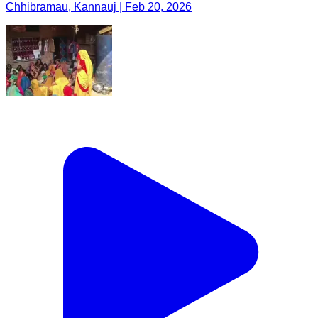
Chhibramau, Kannauj | Feb 20, 2026