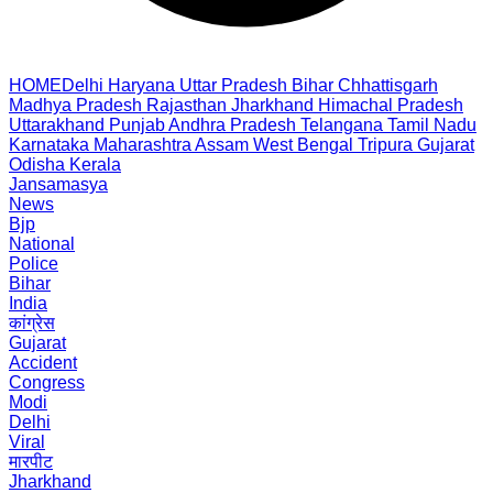
HOME
Delhi
Haryana
Uttar Pradesh
Bihar
Chhattisgarh
Madhya Pradesh
Rajasthan
Jharkhand
Himachal Pradesh
Uttarakhand
Punjab
Andhra Pradesh
Telangana
Tamil Nadu
Karnataka
Maharashtra
Assam
West Bengal
Tripura
Gujarat
Odisha
Kerala
Jansamasya
News
Bjp
National
Police
Bihar
India
कांग्रेस
Gujarat
Accident
Congress
Modi
Delhi
Viral
मारपीट
Jharkhand