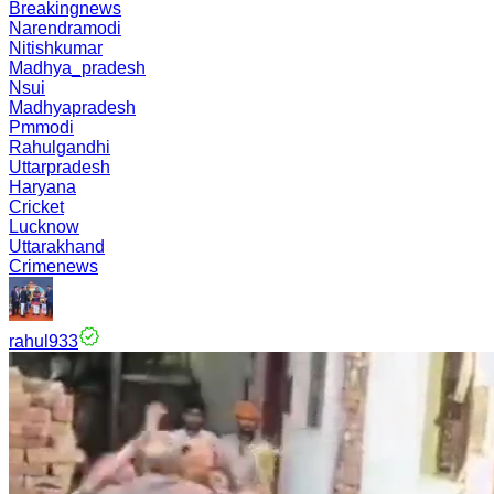
Breakingnews
Narendramodi
Nitishkumar
Madhya_pradesh
Nsui
Madhyapradesh
Pmmodi
Rahulgandhi
Uttarpradesh
Haryana
Cricket
Lucknow
Uttarakhand
Crimenews
rahul933