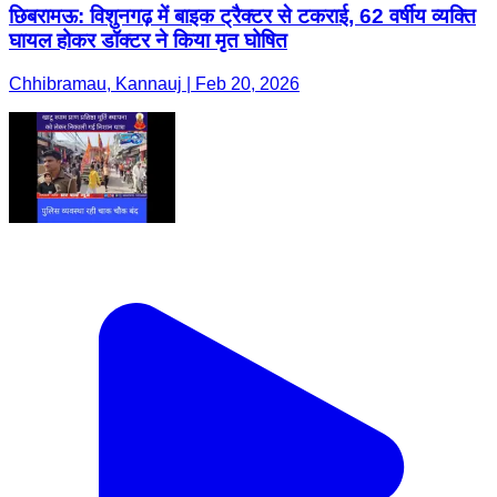
छिबरामऊ: विशुनगढ़ में बाइक ट्रैक्टर से टकराई, 62 वर्षीय व्यक्ति
घायल होकर डॉक्टर ने किया मृत घोषित
Chhibramau, Kannauj | Feb 20, 2026