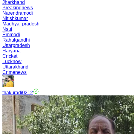
Jharkhand
Breakingnews
Narendramodi
Nitishkumar
Madhya_pradesh
Nsui
Pmmodi
Rahulgandhi
Uttarpradesh
Haryana
Cricket
Lucknow
Uttarakhand
Crimenews
thakuradi0212