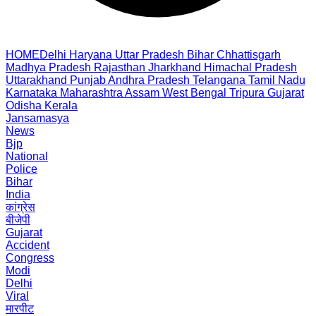
HOME
Delhi
Haryana
Uttar Pradesh
Bihar
Chhattisgarh
Madhya Pradesh
Rajasthan
Jharkhand
Himachal Pradesh
Uttarakhand
Punjab
Andhra Pradesh
Telangana
Tamil Nadu
Karnataka
Maharashtra
Assam
West Bengal
Tripura
Gujarat
Odisha
Kerala
Jansamasya
News
Bjp
National
Police
Bihar
India
कांग्रेस
बीजेपी
Gujarat
Accident
Congress
Modi
Delhi
Viral
मारपीट