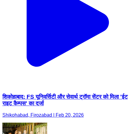
शिकोहाबाद: FS यूनिवर्सिटी और सेवार्थ ट्रॉमा सेंटर को मिला 'ईट
राइट कैम्पस' का दर्जा
Shikohabad, Firozabad | Feb 20, 2026