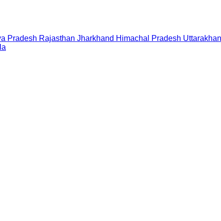
a Pradesh
Rajasthan
Jharkhand
Himachal Pradesh
Uttarakha
la