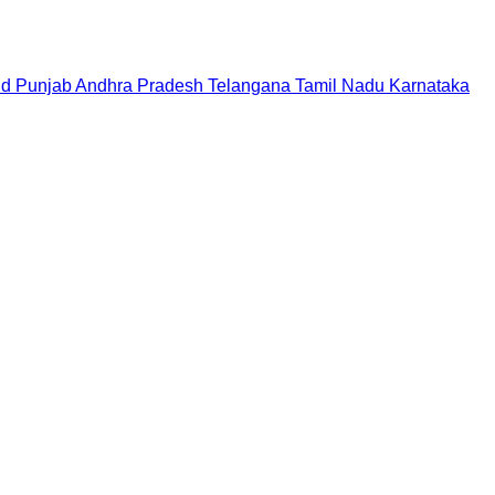
nd
Punjab
Andhra Pradesh
Telangana
Tamil Nadu
Karnataka