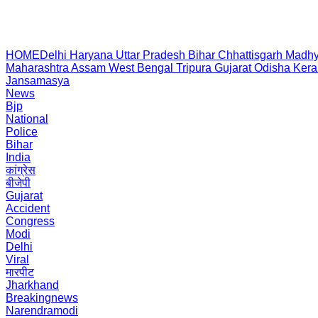
HOME
Delhi
Haryana
Uttar Pradesh
Bihar
Chhattisgarh
Madhy
Maharashtra
Assam
West Bengal
Tripura
Gujarat
Odisha
Kera
Jansamasya
News
Bjp
National
Police
Bihar
India
कांग्रेस
बीजेपी
Gujarat
Accident
Congress
Modi
Delhi
Viral
मारपीट
Jharkhand
Breakingnews
Narendramodi