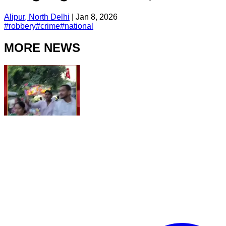
Alipur, North Delhi
|
Jan 8, 2026
#
robbery
#
crime
#
national
MORE NEWS