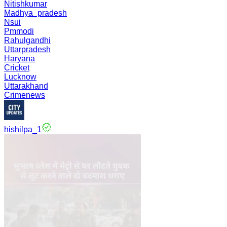
Nitishkumar
Madhya_pradesh
Nsui
Pmmodi
Rahulgandhi
Uttarpradesh
Haryana
Cricket
Lucknow
Uttarakhand
Crimenews
hishilpa_1