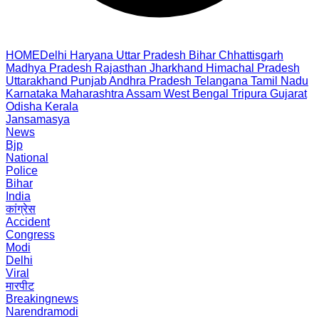
HOME
Delhi
Haryana
Uttar Pradesh
Bihar
Chhattisgarh
Madhya Pradesh
Rajasthan
Jharkhand
Himachal Pradesh
Uttarakhand
Punjab
Andhra Pradesh
Telangana
Tamil Nadu
Karnataka
Maharashtra
Assam
West Bengal
Tripura
Gujarat
Odisha
Kerala
Jansamasya
News
Bjp
National
Police
Bihar
India
कांग्रेस
Accident
Congress
Modi
Delhi
Viral
मारपीट
Breakingnews
Narendramodi