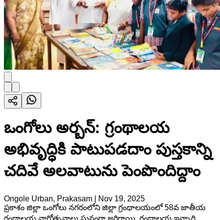
ఒంగోలు అర్బన్: గ్రంథాలయ
అభివృద్ధికి పాటుపడదాం పుస్తకాన్ని
చదివే అలవాటును పెంపొందిద్దాం
Ongole Urban, Prakasam
|
Nov 19, 2025
ప్రకాశం జిల్లా ఒంగోలు నగరంలోని జిల్లా గ్రంథాలయంలో 58వ జాతీయ
గ్రంథాలయ వారోత్సవాలు ఘనంగా జరిగాయి. గ్రంథాలయ ఇన్చార్జి