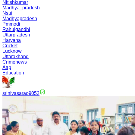
Nitishkumar
Madhya_pradesh
Nsui
Madhyapradesh
Pmmodi
Rahulgandhi
Uttarpradesh
Haryana
Cricket
Lucknow
Uttarakhand
Crimenews
Aap
Education
srinivasarao9052