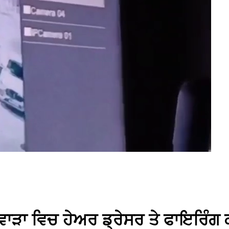
ਾੜਾ ਵਿਚ ਹੇਅਰ ਡ੍ਰੇਸਰ ਤੇ ਫਾਇਰਿੰਗ ਕ