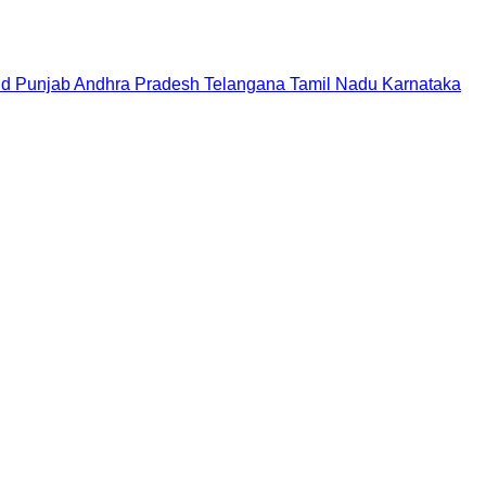
nd
Punjab
Andhra Pradesh
Telangana
Tamil Nadu
Karnataka