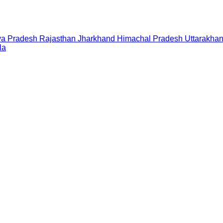
a Pradesh
Rajasthan
Jharkhand
Himachal Pradesh
Uttarakha
la