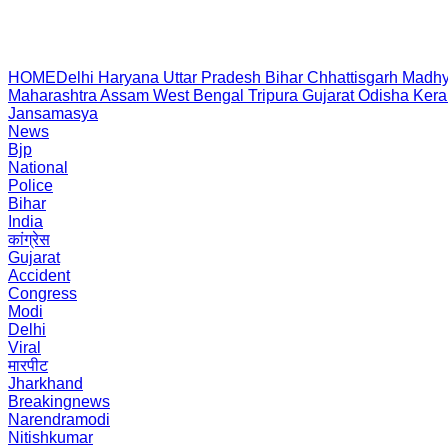
HOME
Delhi
Haryana
Uttar Pradesh
Bihar
Chhattisgarh
Madhy
Maharashtra
Assam
West Bengal
Tripura
Gujarat
Odisha
Kera
Jansamasya
News
Bjp
National
Police
Bihar
India
कांग्रेस
Gujarat
Accident
Congress
Modi
Delhi
Viral
मारपीट
Jharkhand
Breakingnews
Narendramodi
Nitishkumar