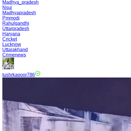
Madhya_pradesh
Nsui
Madhyapradesh
Pmmodi
Rahulgandhi
Uttarpradesh
Haryana
Cricket
Lucknow
Uttarakhand
Crimenews
tushrkapoor786