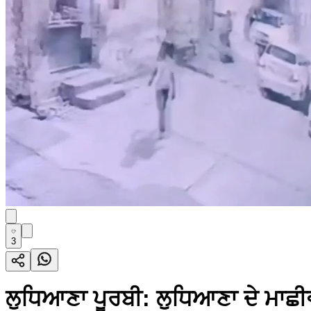
3
ਲੁਧਿਆਣਾ ਪੂਰਬੀ: ਲੁਧਿਆਣਾ ਦੇ ਮਾਛੀਵ