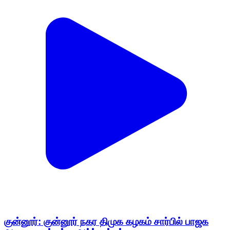
குன்னூர்: குன்னூர் நகர திமுக கழகம் சார்பில் பாஜக