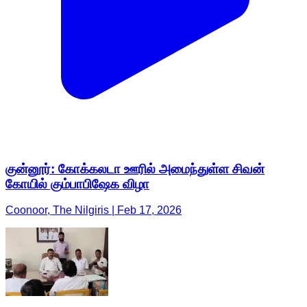
குன்னூர்: கோக்கலடா ஊரில் அமைந்துள்ள சிவன்
கோயில் கும்பாபிஷேக விழா
Coonoor, The Nilgiris | Feb 17, 2026