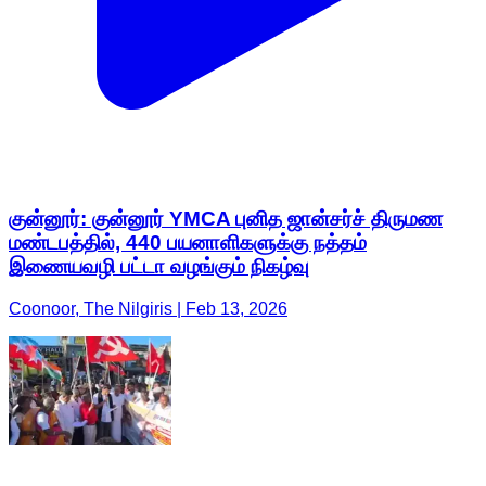
குன்னூர்: குன்னூர் YMCA புனித ஜான்சர்ச் திருமண
மண்டபத்தில், 440 பயனாளிகளுக்கு நத்தம்
இணையவழி பட்டா வழங்கும் நிகழ்வு
Coonoor, The Nilgiris | Feb 13, 2026