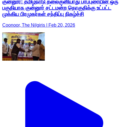
குன்னூர்: தமிழ்நாடு தலைகுனியாது பரப்புரையின் ஒரு
பகுதியாக குன்னூர் சட்டமன்ற தொகுதிக்கு உட்பட்ட
முக்கிய பிரமுகர்கள் சந்திப்பு நிகழ்ச்சி
Coonoor, The Nilgiris | Feb 20, 2026