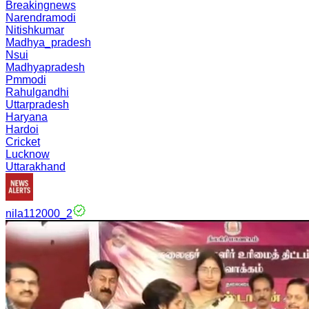
Breakingnews
Narendramodi
Nitishkumar
Madhya_pradesh
Nsui
Madhyapradesh
Pmmodi
Rahulgandhi
Uttarpradesh
Haryana
Hardoi
Cricket
Lucknow
Uttarakhand
nila112000_2