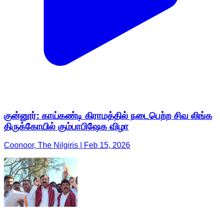
குன்னூர்: காய்கண்டி கிராமத்தில் நடைபெற்ற சிவ லிங்க
திருக்கோயில் கும்பாபிஷேக விழா
Coonoor, The Nilgiris | Feb 15, 2026