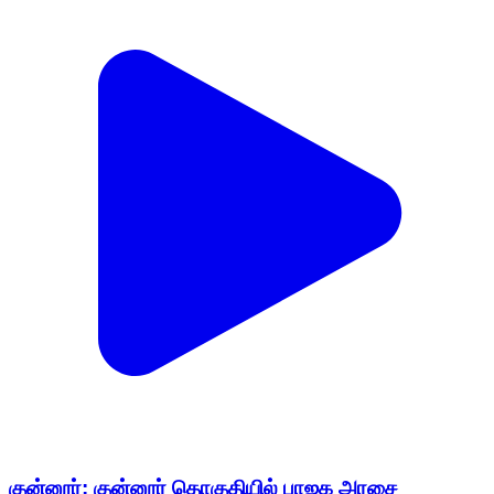
குன்னூர்: குன்னூர் தொகுதியில் பாஜக அரசை