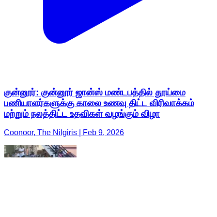
குன்னூர்: குன்னூர் ஜான்ஸ் மண்டபத்தில் தூய்மை
பணியாளர்களுக்கு காலை உணவு திட்ட விரிவாக்கம்
மற்றும் நலத்திட்ட உதவிகள் வழங்கும் விழா
Coonoor, The Nilgiris | Feb 9, 2026