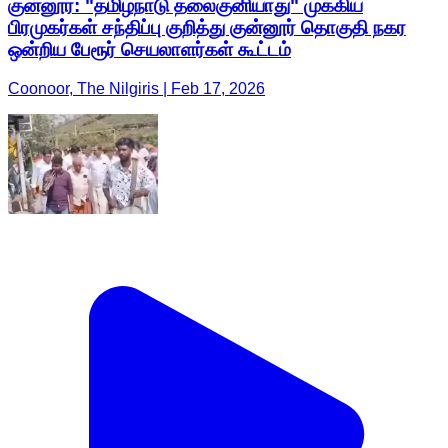
குன்னூர்: "தமிழ்நாடு தலைகுனியாது" முக்கிய
பிரமுகர்கள் சந்திப்பு குறித்து குன்னூர் தொகுதி நகர
ஒன்றிய பேரூர் செயலாளர்கள் கூட்டம்
Coonoor, The Nilgiris | Feb 17, 2026