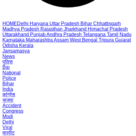
HOME
Delhi
Haryana
Uttar Pradesh
Bihar
Chhattisgarh
Madhya Pradesh
Rajasthan
Jharkhand
Himachal Pradesh
Uttarakhand
Punjab
Andhra Pradesh
Telangana
Tamil Nadu
Karnataka
Maharashtra
Assam
West Bengal
Tripura
Gujarat
Odisha
Kerala
Jansamasya
News
पुलिस
Bjp
National
Police
Bihar
India
कांग्रेस
भाजपा
Accident
Congress
Modi
Delhi
Viral
मारपीट