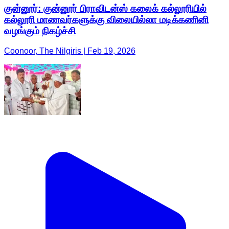
குன்னூர்: குன்னூர் பிராவிடன்ஸ் கலைக் கல்லூரியில்
கல்லூரி மாணவர்களுக்கு விலையில்லா மடிக்கணினி
வழங்கும் நிகழ்ச்சி
Coonoor, The Nilgiris | Feb 19, 2026