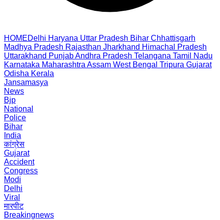
HOME
Delhi
Haryana
Uttar Pradesh
Bihar
Chhattisgarh
Madhya Pradesh
Rajasthan
Jharkhand
Himachal Pradesh
Uttarakhand
Punjab
Andhra Pradesh
Telangana
Tamil Nadu
Karnataka
Maharashtra
Assam
West Bengal
Tripura
Gujarat
Odisha
Kerala
Jansamasya
News
Bjp
National
Police
Bihar
India
कांग्रेस
Gujarat
Accident
Congress
Modi
Delhi
Viral
मारपीट
Breakingnews