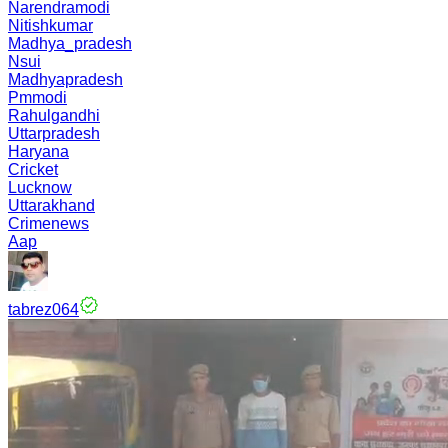
Narendramodi
Nitishkumar
Madhya_pradesh
Nsui
Madhyapradesh
Pmmodi
Rahulgandhi
Uttarpradesh
Haryana
Cricket
Lucknow
Uttarakhand
Crimenews
Aap
tabrez064