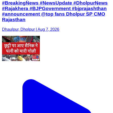
#BreakingNews #NewsUpdate #DholpurNews
#Rajakhera #BJPGovernment #bjprajashthan
#announcement @top fans Dholpur SP CMO
Rajasthan
Dhaulpur, Dholpur | Aug 7, 2026