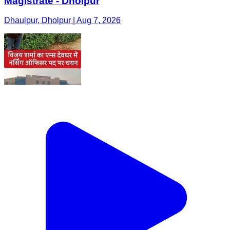
Magistrate - Dholpur
Dhaulpur, Dholpur | Aug 7, 2026