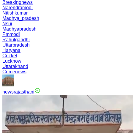
Breakingnews
Narendramodi
Nitishkumar
Madhya_pradesh
Nsui
Madhyapradesh
Pmmodi
Rahulgandhi
Uttarpradesh
Haryana
Cricket
Lucknow
Uttarakhand
Crimenews
newsrajasthani