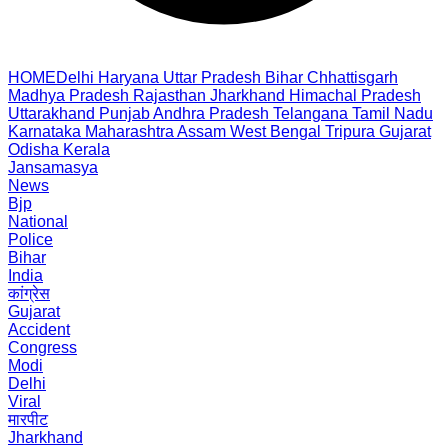
HOME
Delhi
Haryana
Uttar Pradesh
Bihar
Chhattisgarh
Madhya Pradesh
Rajasthan
Jharkhand
Himachal Pradesh
Uttarakhand
Punjab
Andhra Pradesh
Telangana
Tamil Nadu
Karnataka
Maharashtra
Assam
West Bengal
Tripura
Gujarat
Odisha
Kerala
Jansamasya
News
Bjp
National
Police
Bihar
India
कांग्रेस
Gujarat
Accident
Congress
Modi
Delhi
Viral
मारपीट
Jharkhand