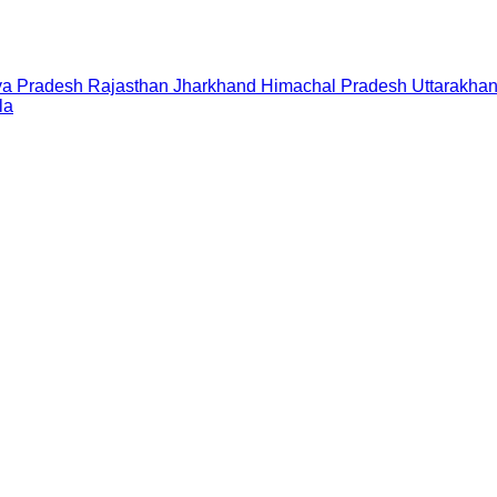
a Pradesh
Rajasthan
Jharkhand
Himachal Pradesh
Uttarakha
la