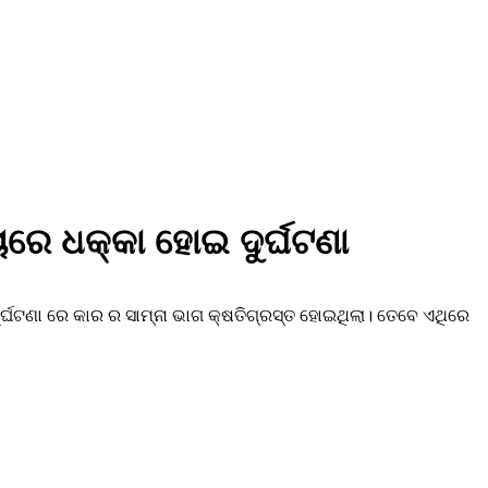
ୟରେ ଧକ୍କା ହୋଇ ଦୁର୍ଘଟଣା
ର୍ଘଟଣା ରେ କାର ର ସାମ୍ନା ଭାଗ କ୍ଷତିଗ୍ରସ୍ତ ହୋଇଥିଲା। ତେବେ ଏଥିରେ