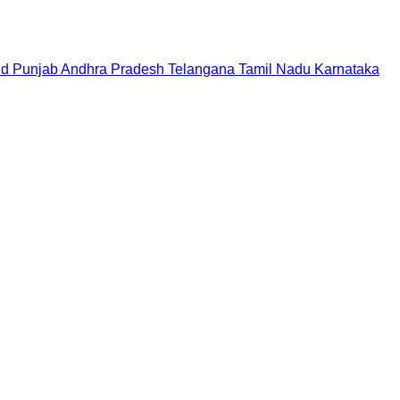
nd
Punjab
Andhra Pradesh
Telangana
Tamil Nadu
Karnataka