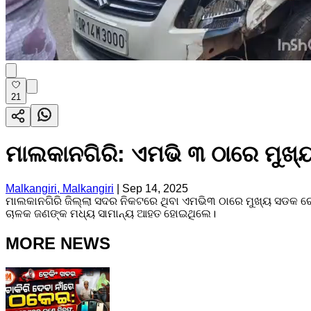
21
ମାଲକାନଗିରି: ଏମଭି ୩ ଠାରେ ମୁଖ୍ୟ
Malkangiri, Malkangiri
|
Sep 14, 2025
ମାଲକାନଗିରି ଜିଲ୍ଲା ସଦର ନିକଟରେ ଥିବା ଏମଭି୩ ଠାରେ ମୁଖ୍ୟ ସଡକ ରେ ଏ
ଚାଳକ ଜଣଙ୍କ ମଧ୍ୟ ସାମାନ୍ୟ ଆହତ ହୋଇଥିଲେ।
MORE NEWS