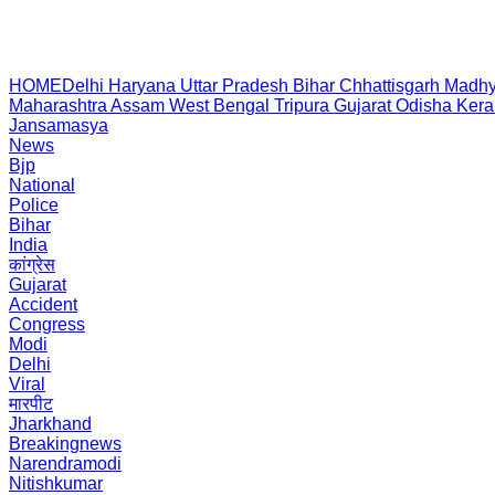
HOME
Delhi
Haryana
Uttar Pradesh
Bihar
Chhattisgarh
Madhy
Maharashtra
Assam
West Bengal
Tripura
Gujarat
Odisha
Kera
Jansamasya
News
Bjp
National
Police
Bihar
India
कांग्रेस
Gujarat
Accident
Congress
Modi
Delhi
Viral
मारपीट
Jharkhand
Breakingnews
Narendramodi
Nitishkumar