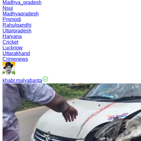
Madhya_pradesh
Nsui
Madhyapradesh
Pmmodi
Rahulgandhi
Uttarpradesh
Haryana
Cricket
Lucknow
Uttarakhand
Crimenews
khabr.malyabanta