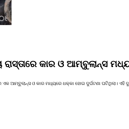
 ରାସ୍ତାରେ କାର ଓ ଆମ୍ବୁଲାନ୍ସ ମଧ୍
କ ଆମ୍ବୁଲାନ୍ସ ଓ କାର ମଧ୍ୟରେ ଧକ୍କା ହୋଇ ଦୁର୍ଘଟଣା ଘଟିଥିଲା। ଏହି ଦୁ