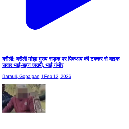
बरौली: बरौली मांझा मुख्य सड़क पर पिकअप की टक्कर से बाइक
सवार भाई-बहन जख्मी, भाई गंभीर
Barauli, Gopalganj | Feb 12, 2026