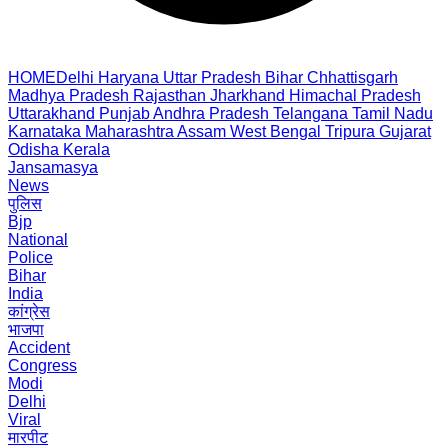
HOME
Delhi
Haryana
Uttar Pradesh
Bihar
Chhattisgarh
Madhya Pradesh
Rajasthan
Jharkhand
Himachal Pradesh
Uttarakhand
Punjab
Andhra Pradesh
Telangana
Tamil Nadu
Karnataka
Maharashtra
Assam
West Bengal
Tripura
Gujarat
Odisha
Kerala
Jansamasya
News
पुलिस
Bjp
National
Police
Bihar
India
कांग्रेस
भाजपा
Accident
Congress
Modi
Delhi
Viral
मारपीट