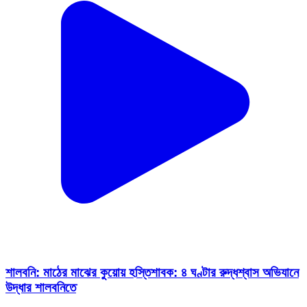
শালবনি: মাঠের মাঝের কুয়োয় হস্তিশাবক: ৪ ঘণ্টার রুদ্ধশ্বাস অভিযানে
উদ্ধার শালবনিতে