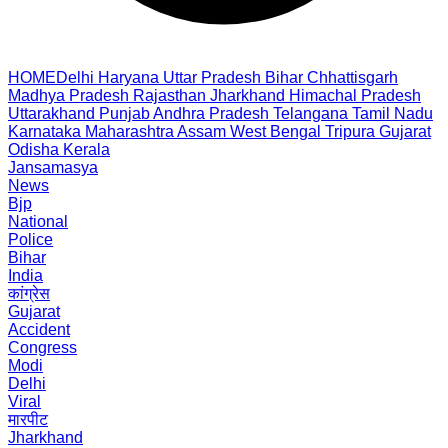
HOME
Delhi
Haryana
Uttar Pradesh
Bihar
Chhattisgarh
Madhya Pradesh
Rajasthan
Jharkhand
Himachal Pradesh
Uttarakhand
Punjab
Andhra Pradesh
Telangana
Tamil Nadu
Karnataka
Maharashtra
Assam
West Bengal
Tripura
Gujarat
Odisha
Kerala
Jansamasya
News
Bjp
National
Police
Bihar
India
कांग्रेस
Gujarat
Accident
Congress
Modi
Delhi
Viral
मारपीट
Jharkhand