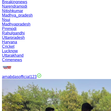
Breakingnews
Narendramodi
Nitishkumar
Madhya_pradesh
Nsui
Madhyapradesh
Pmmodi
Rahulgandhi
Uttarpradesh
Haryana
Cricket
Lucknow
Uttarakhand
Crimenews
arnabdasofficial123