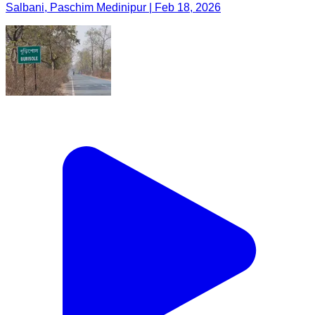
Salbani, Paschim Medinipur | Feb 18, 2026