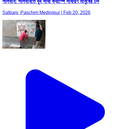
শালবনি: শালবনিতে যুব সাথী ক্যাম্পে সাধারণ মানুষের ঢল
Salbani, Paschim Medinipur | Feb 20, 2026