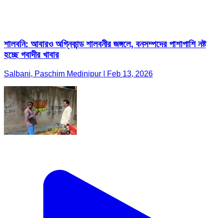
শালবনি: আবারও অগ্নিকান্ড শালবনীর জঙ্গলে, বনসম্পদের পাশাপাশি নষ্ট
হচ্ছে গবাদীর খাবার
Salbani, Paschim Medinipur | Feb 13, 2026