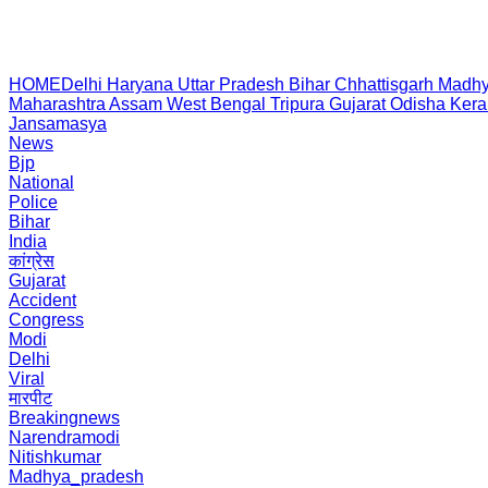
HOME
Delhi
Haryana
Uttar Pradesh
Bihar
Chhattisgarh
Madhy
Maharashtra
Assam
West Bengal
Tripura
Gujarat
Odisha
Kera
Jansamasya
News
Bjp
National
Police
Bihar
India
कांग्रेस
Gujarat
Accident
Congress
Modi
Delhi
Viral
मारपीट
Breakingnews
Narendramodi
Nitishkumar
Madhya_pradesh