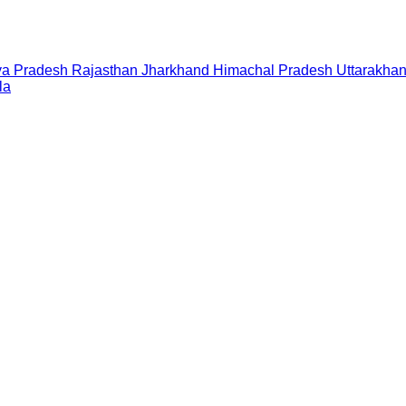
a Pradesh
Rajasthan
Jharkhand
Himachal Pradesh
Uttarakha
la