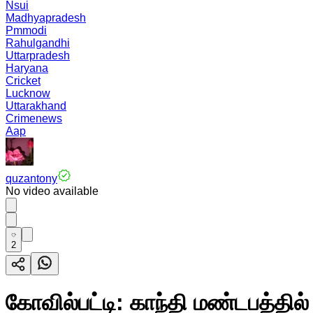
Nsui
Madhyapradesh
Pmmodi
Rahulgandhi
Uttarpradesh
Haryana
Cricket
Lucknow
Uttarakhand
Crimenews
Aap
quzantony
No video available
2
கோவில்பட்டி: காந்தி மண்டபத்தி