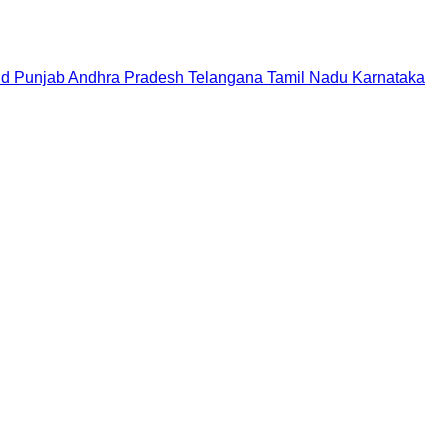
nd
Punjab
Andhra Pradesh
Telangana
Tamil Nadu
Karnataka