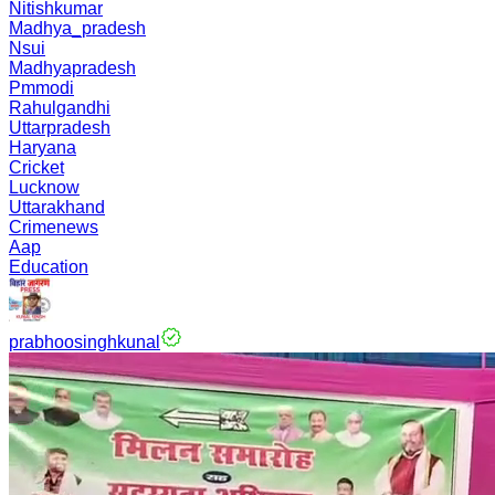
Nitishkumar
Madhya_pradesh
Nsui
Madhyapradesh
Pmmodi
Rahulgandhi
Uttarpradesh
Haryana
Cricket
Lucknow
Uttarakhand
Crimenews
Aap
Education
prabhoosinghkunal