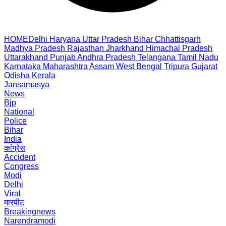
HOME
Delhi
Haryana
Uttar Pradesh
Bihar
Chhattisgarh
Madhya Pradesh
Rajasthan
Jharkhand
Himachal Pradesh
Uttarakhand
Punjab
Andhra Pradesh
Telangana
Tamil Nadu
Karnataka
Maharashtra
Assam
West Bengal
Tripura
Gujarat
Odisha
Kerala
Jansamasya
News
Bjp
National
Police
Bihar
India
कांग्रेस
Accident
Congress
Modi
Delhi
Viral
मारपीट
Breakingnews
Narendramodi