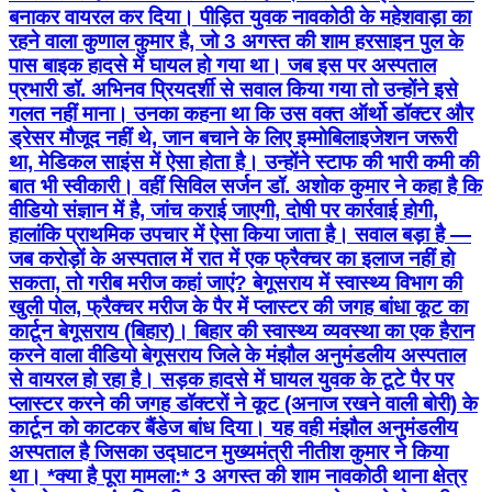
बनाकर वायरल कर दिया। पीड़ित युवक नावकोठी के महेशवाड़ा का
रहने वाला कुणाल कुमार है, जो 3 अगस्त की शाम हरसाइन पुल के
पास बाइक हादसे में घायल हो गया था। जब इस पर अस्पताल
प्रभारी डॉ. अभिनव प्रियदर्शी से सवाल किया गया तो उन्होंने इसे
गलत नहीं माना। उनका कहना था कि उस वक्त ऑर्थो डॉक्टर और
ड्रेसर मौजूद नहीं थे, जान बचाने के लिए इम्मोबिलाइजेशन जरूरी
था, मेडिकल साइंस में ऐसा होता है। उन्होंने स्टाफ की भारी कमी की
बात भी स्वीकारी। वहीं सिविल सर्जन डॉ. अशोक कुमार ने कहा है कि
वीडियो संज्ञान में है, जांच कराई जाएगी, दोषी पर कार्रवाई होगी,
हालांकि प्राथमिक उपचार में ऐसा किया जाता है। सवाल बड़ा है —
जब करोड़ों के अस्पताल में रात में एक फ्रैक्चर का इलाज नहीं हो
सकता, तो गरीब मरीज कहां जाएं? बेगूसराय में स्वास्थ्य विभाग की
खुली पोल, फ्रैक्चर मरीज के पैर में प्लास्टर की जगह बांधा कूट का
कार्टून बेगूसराय (बिहार)। बिहार की स्वास्थ्य व्यवस्था का एक हैरान
करने वाला वीडियो बेगूसराय जिले के मंझौल अनुमंडलीय अस्पताल
से वायरल हो रहा है। सड़क हादसे में घायल युवक के टूटे पैर पर
प्लास्टर करने की जगह डॉक्टरों ने कूट (अनाज रखने वाली बोरी) के
कार्टून को काटकर बैंडेज बांध दिया। यह वही मंझौल अनुमंडलीय
अस्पताल है जिसका उद्घाटन मुख्यमंत्री नीतीश कुमार ने किया
था। *क्या है पूरा मामला:* 3 अगस्त की शाम नावकोठी थाना क्षेत्र