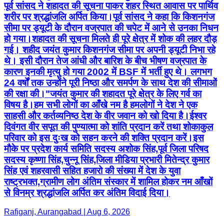
पूर्व सांसद ने शहादत की सूचना पाकर शहर स्थित आवास पर पार्थिव
शरीर पर श्रद्धांजलि अर्पित किया।पूर्व सांसद ने कहा कि किशनगंज
सीमा पर ड्यूटी के दौरान वज्रपात की चपेट में आने से उनका निधन
हो गया।शहादत की सूचना मिलते ही पूरे क्षेत्र में शोक की लहर दौड़
गई। शहीद जयंत कुमार किशनगंज सीमा पर अपनी ड्यूटी निभा रहे
थे। इसी दौरान तेज आंधी और बारिश के बीच भीषण वज्रपात के
कारण इनकी मृत्यु हो गया 2002 में BSF में भर्ती हुए थे। लगभग
24 वर्षों तक उन्होंने पूरी निष्ठा और समर्पण के साथ देश की सीमाओं
की रक्षा की।"जयंत कुमार की शहादत पूरे क्षेत्र के लिए गर्व का
विषय है।हम सभी लोगों का आँखे नम है हमलोगों ने देश ने एक
साहसी और कर्तव्यनिष्ठ देश के वीर जवान को खो दिया है।ईश्वर
दिवंगत वीर सपूत की पुण्यात्मा को शांति प्रदान करें तथा शोकाकुल
परिवार को इस दुःख को सहन करने की शक्ति प्रदान करें।इस
मौके पर प्रदेश कार्य समिति सदस्य अशोक सिंह,पूर्व जिला परिषद
सदस्य कृष्णा सिंह,चुन्नू सिंह,जिला मीडिया प्रभारी मितेन्द्र कुमार
सिंह एवं शहरवासी सहित हजारो की संख्या में देश के युवा
राष्ट्रभक्त,ग्रामीण लोग अंतिम संस्कार में शामिल होकर नम आँखों
से विनम्र श्रद्धांजलि अर्पित कर अंतिम विदाई दिया।
Rafiganj, Aurangabad | Aug 6, 2026