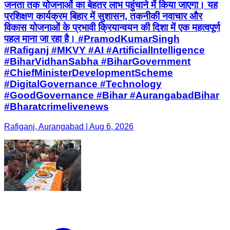
जनता तक योजनाओं का बेहतर लाभ पहुंचाने में किया जाएगा। यह
प्रशिक्षण कार्यक्रम बिहार में सुशासन, तकनीकी नवाचार और
विकास योजनाओं के प्रभावी क्रियान्वयन की दिशा में एक महत्वपूर्ण
पहल माना जा रहा है। #PramodKumarSingh
#Rafiganj #MKVY #AI #ArtificialIntelligence
#BiharVidhanSabha #BiharGovernment
#ChiefMinisterDevelopmentScheme
#DigitalGovernance #Technology
#GoodGovernance #Bihar #AurangabadBihar
#Bharatcrimelivenews
Rafiganj, Aurangabad | Aug 6, 2026