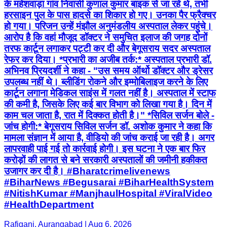
के महेशवाड़ा गांव निवासी कुणाल कुमार बाइक से जा रहे थे, तभी
हरसाइन पुल के पास हादसे का शिकार हो गए। उनका पैर फ्रैक्चर
हो गया। परिजन उन्हें मंझौल अनुमंडलीय अस्पताल लेकर पहुंचे।
आरोप है कि वहां मौजूद डॉक्टर ने समुचित इलाज की जगह दोनों
तरफ कार्टून लगाकर पट्टी कर दी और बेगूसराय सदर अस्पताल
रेफर कर दिया। *प्रभारी का अजीब तर्क:* अस्पताल प्रभारी डॉ.
अभिनव प्रियदर्शी ने कहा - "उस समय ऑर्थो डॉक्टर और ड्रेसर
उपलब्ध नहीं थे। ब्लीडिंग रोकने और इम्मोबिलाइज करने के लिए
कार्टून लगाना मेडिकल साइंस में गलत नहीं है। अस्पताल में स्टाफ
की कमी है, जिसके लिए कई बार विभाग को लिखा गया है। दिन में
काम चल जाता है, रात में दिक्कत होती है।" *सिविल सर्जन बोले -
जांच होगी:* बेगूसराय सिविल सर्जन डॉ. अशोक कुमार ने कहा कि
मामला संज्ञान में आया है, वीडियो की जांच कराई जा रही है। अगर
लापरवाही पाई गई तो कार्रवाई होगी। इस घटना ने एक बार फिर
करोड़ों की लागत से बने सरकारी अस्पतालों की जमीनी हकीकत
उजागर कर दी है। #Bharatcrimelivenews
#BiharNews #Begusarai #BiharHealthSystem
#NitishKumar #ManjhaulHospital #ViralVideo
#HealthDepartment
Rafiganj, Aurangabad | Aug 6, 2026