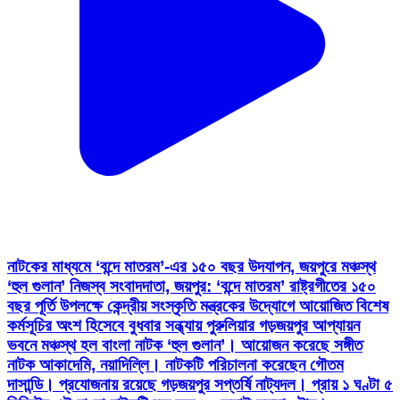
নাটকের মাধ্যমে ‘বন্দে মাতরম’-এর ১৫০ বছর উদযাপন, জয়পুরে মঞ্চস্থ
‘হুল গুলান’ নিজস্ব সংবাদদাতা, জয়পুর: ‘বন্দে মাতরম’ রাষ্ট্রগীতের ১৫০
বছর পূর্তি উপলক্ষে কেন্দ্রীয় সংস্কৃতি মন্ত্রকের উদ্যোগে আয়োজিত বিশেষ
কর্মসূচির অংশ হিসেবে বুধবার সন্ধ্যায় পুরুলিয়ার গড়জয়পুর আপ্যায়ন
ভবনে মঞ্চস্থ হল বাংলা নাটক ‘হুল গুলান’। আয়োজন করেছে সঙ্গীত
নাটক আকাদেমি, নয়াদিল্লি। নাটকটি পরিচালনা করেছেন গৌতম
দাসান্ডি। প্রযোজনায় রয়েছে গড়জয়পুর সপ্তর্ষি নাট্যদল। প্রায় ১ ঘণ্টা ৫