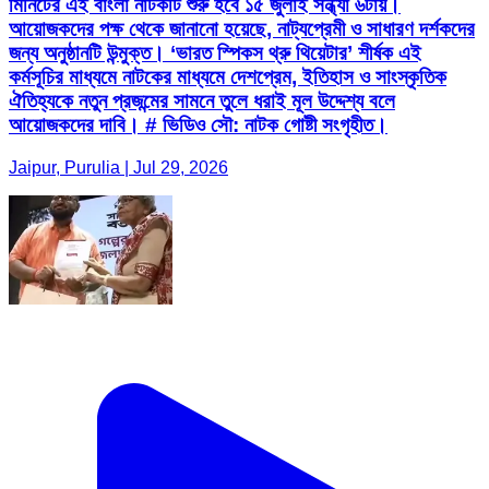
মিনিটের এই বাংলা নাটকটি শুরু হবে ১৫ জুলাই সন্ধ্যা ৬টায়।
আয়োজকদের পক্ষ থেকে জানানো হয়েছে, নাট্যপ্রেমী ও সাধারণ দর্শকদের
জন্য অনুষ্ঠানটি উন্মুক্ত। ‘ভারত স্পিকস থ্রু থিয়েটার’ শীর্ষক এই
কর্মসূচির মাধ্যমে নাটকের মাধ্যমে দেশপ্রেম, ইতিহাস ও সাংস্কৃতিক
ঐতিহ্যকে নতুন প্রজন্মের সামনে তুলে ধরাই মূল উদ্দেশ্য বলে
আয়োজকদের দাবি। # ভিডিও সৌ: নাটক গোষ্টী সংগৃহীত।
Jaipur, Purulia | Jul 29, 2026