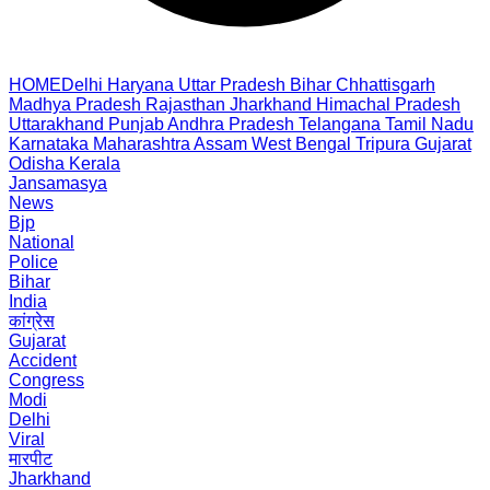
HOME
Delhi
Haryana
Uttar Pradesh
Bihar
Chhattisgarh
Madhya Pradesh
Rajasthan
Jharkhand
Himachal Pradesh
Uttarakhand
Punjab
Andhra Pradesh
Telangana
Tamil Nadu
Karnataka
Maharashtra
Assam
West Bengal
Tripura
Gujarat
Odisha
Kerala
Jansamasya
News
Bjp
National
Police
Bihar
India
कांग्रेस
Gujarat
Accident
Congress
Modi
Delhi
Viral
मारपीट
Jharkhand