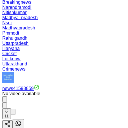
Breakingnews
Narendramodi
Nitishkumar
Madhya_pradesh
Nsui
Madhyapradesh
Pmmodi
Rahulgandhi
Uttarpradesh
Haryana
Cricket
Lucknow
Uttarakhand
Crimenews
news41598859
No video available
11