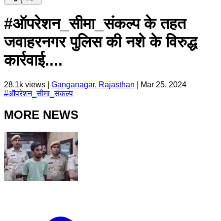
#ऑपरेशन_सीमा_संकल्प के तहत
जवाहरनगर पुलिस की नशे के विरुद्ध
कार्रवाई....
28.1k
views |
Ganganagar, Rajasthan
|
Mar 25, 2024
#
ऑपरेशन_सीमा_संकल्प
MORE NEWS