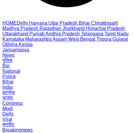
HOME
Delhi
Haryana
Uttar Pradesh
Bihar
Chhattisgarh
Madhya Pradesh
Rajasthan
Jharkhand
Himachal Pradesh
Uttarakhand
Punjab
Andhra Pradesh
Telangana
Tamil Nadu
Karnataka
Maharashtra
Assam
West Bengal
Tripura
Gujarat
Odisha
Kerala
Jansamasya
News
पुलिस
Bjp
National
Police
Bihar
India
कांग्रेस
भाजपा
Congress
Modi
Delhi
Viral
मारपीट
Breakingnews