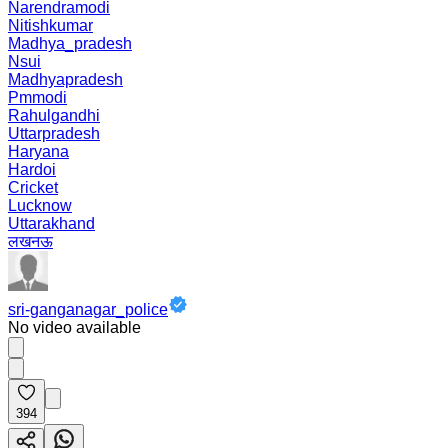
Narendramodi
Nitishkumar
Madhya_pradesh
Nsui
Madhyapradesh
Pmmodi
Rahulgandhi
Uttarpradesh
Haryana
Hardoi
Cricket
Lucknow
Uttarakhand
लखनऊ
sri-ganganagar_police
No video available
394