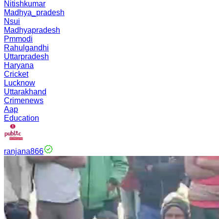
Nitishkumar
Madhya_pradesh
Nsui
Madhyapradesh
Pmmodi
Rahulgandhi
Uttarpradesh
Haryana
Cricket
Lucknow
Uttarakhand
Crimenews
Aap
Education
ranjana866