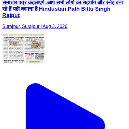
समाचार पत्र कहलाएगें..आप सभी लोगों का सहयोग और स्नेह बना
रहे हैं यही कामना है Hindustan Path Bittu Singh
Rajput
Surajpur, Surajpur | Aug 3, 2026