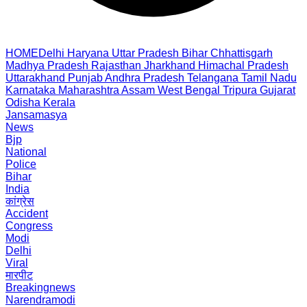
HOME
Delhi
Haryana
Uttar Pradesh
Bihar
Chhattisgarh
Madhya Pradesh
Rajasthan
Jharkhand
Himachal Pradesh
Uttarakhand
Punjab
Andhra Pradesh
Telangana
Tamil Nadu
Karnataka
Maharashtra
Assam
West Bengal
Tripura
Gujarat
Odisha
Kerala
Jansamasya
News
Bjp
National
Police
Bihar
India
कांग्रेस
Accident
Congress
Modi
Delhi
Viral
मारपीट
Breakingnews
Narendramodi