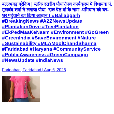
बल्लभगढ़ ब्रेकिंग | ब्लॉक स्तरीय पौधारोपण कार्यक्रम में विधायक पं.
मूलचंद शर्मा ने लगाया पौधा, 'एक पेड़ मां के नाम' अभियान को घर-
घर पहुंचाने का किया आह्वान। #Ballabgarh
#BreakingNews #A2ZNewsUpdate
#PlantationDrive #TreePlantation
#EkPedMaaKeNaam #Environment #GoGreen
#GreenIndia #SaveEnvironment #Nature
#Sustainability #MLAMoolChandSharma
#Faridabad #Haryana #CommunityService
#PublicAwareness #GreenCampaign
#NewsUpdate #IndiaNews
Faridabad, Faridabad | Aug 6, 2026