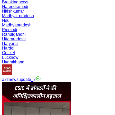
Breakingnews
Narendramodi
Nitishkumar
Madhya_pradesh
Nsui
Madhyapradesh
Pmmodi
Rahulgandhi
Uttarpradesh
Haryana
Hardoi
Cricket
Lucknow
Uttarakhand
a2znewsupdate_2