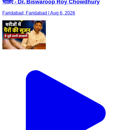
चाहिए - Dr. Biswaroop Roy Chowdhury
Faridabad, Faridabad | Aug 6, 2026