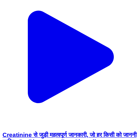
Creatinine से जुड़ी महत्वपूर्ण जानकारी, जो हर किसी को जाननी