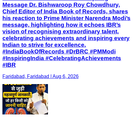
Message Dr. Bishwaroop Roy Chowdhury,
Chief Editor of India Book of Records, shares
his reaction to Prime Minister Narendra Modi’s
message, highlighting how it echoes IBR’s
vision of recognising extraordinary talent,
celebrating achievements and inspiring every
Indian to strive for excellence.
#IndiaBookOfRecords #DrBRC #PMModi
#InspiringIndia #CelebratingAchievements
#IBR
Faridabad, Faridabad | Aug 6, 2026