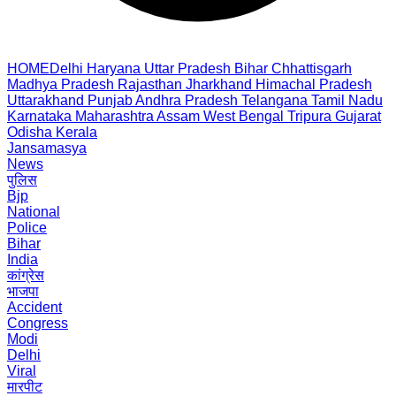
HOME
Delhi
Haryana
Uttar Pradesh
Bihar
Chhattisgarh
Madhya Pradesh
Rajasthan
Jharkhand
Himachal Pradesh
Uttarakhand
Punjab
Andhra Pradesh
Telangana
Tamil Nadu
Karnataka
Maharashtra
Assam
West Bengal
Tripura
Gujarat
Odisha
Kerala
Jansamasya
News
पुलिस
Bjp
National
Police
Bihar
India
कांग्रेस
भाजपा
Accident
Congress
Modi
Delhi
Viral
मारपीट