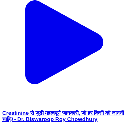
Creatinine से जुड़ी महत्वपूर्ण जानकारी, जो हर किसी को जाननी
चाहिए - Dr. Biswaroop Roy Chowdhury