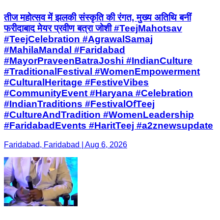
तीज महोत्सव में झलकी संस्कृति की रंगत, मुख्य अतिथि बनीं
फरीदाबाद मेयर प्रवीण बत्रा जोशी #TeejMahotsav
#TeejCelebration #AgrawalSamaj
#MahilaMandal #Faridabad
#MayorPraveenBatraJoshi #IndianCulture
#TraditionalFestival #WomenEmpowerment
#CulturalHeritage #FestiveVibes
#CommunityEvent #Haryana #Celebration
#IndianTraditions #FestivalOfTeej
#CultureAndTradition #WomenLeadership
#FaridabadEvents #HaritTeej #a2znewsupdate
Faridabad, Faridabad | Aug 6, 2026