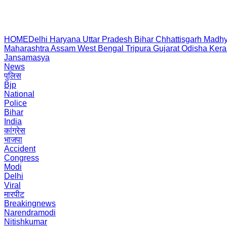
HOME
Delhi
Haryana
Uttar Pradesh
Bihar
Chhattisgarh
Madhy
Maharashtra
Assam
West Bengal
Tripura
Gujarat
Odisha
Kera
Jansamasya
News
पुलिस
Bjp
National
Police
Bihar
India
कांग्रेस
भाजपा
Accident
Congress
Modi
Delhi
Viral
मारपीट
Breakingnews
Narendramodi
Nitishkumar