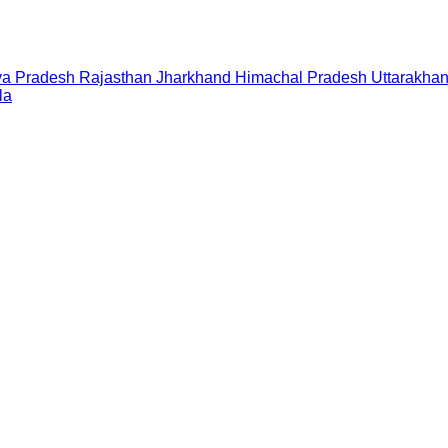
a Pradesh
Rajasthan
Jharkhand
Himachal Pradesh
Uttarakha
la