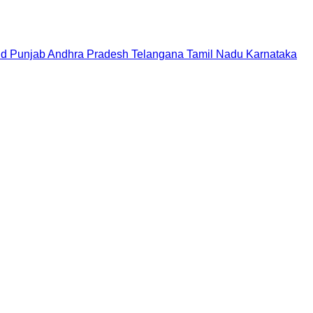
nd
Punjab
Andhra Pradesh
Telangana
Tamil Nadu
Karnataka