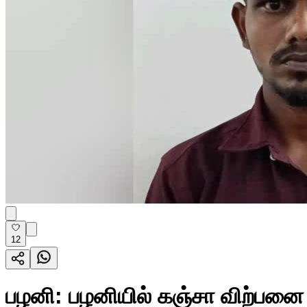
12
பழனி: பழனியில் கஞ்சா விற்பனை ச