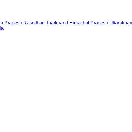
a Pradesh
Rajasthan
Jharkhand
Himachal Pradesh
Uttarakha
la