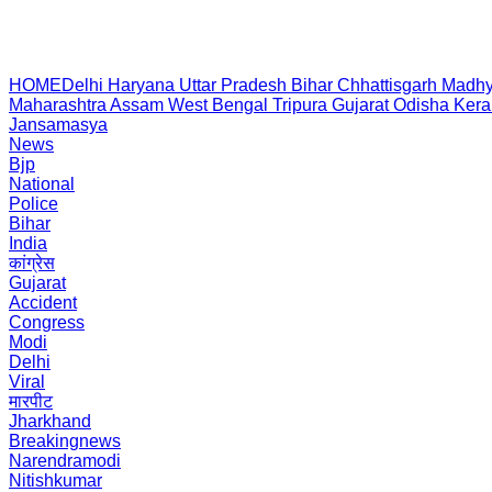
HOME
Delhi
Haryana
Uttar Pradesh
Bihar
Chhattisgarh
Madhy
Maharashtra
Assam
West Bengal
Tripura
Gujarat
Odisha
Kera
Jansamasya
News
Bjp
National
Police
Bihar
India
कांग्रेस
Gujarat
Accident
Congress
Modi
Delhi
Viral
मारपीट
Jharkhand
Breakingnews
Narendramodi
Nitishkumar