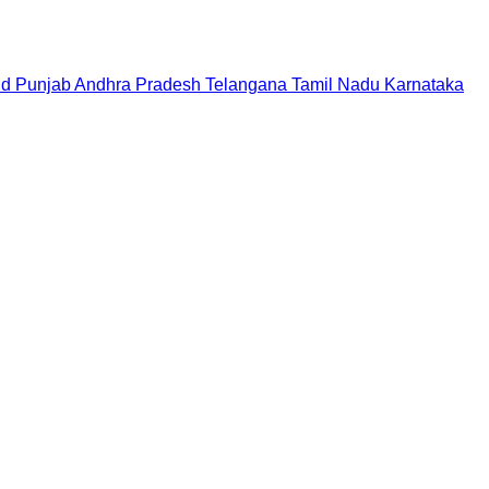
nd
Punjab
Andhra Pradesh
Telangana
Tamil Nadu
Karnataka