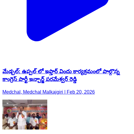
మేడ్చల్: ఉప్పల్ లో ఇఫ్తార్ విందు కార్యక్రమంలో పాల్గొన్న
కాంగ్రెస్ పార్టీ ఇన్చార్జ్ పరమేశ్వర్ రెడ్డి
Medchal, Medchal Malkajgiri | Feb 20, 2026