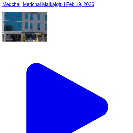
Medchal, Medchal Malkajgiri | Feb 19, 2026