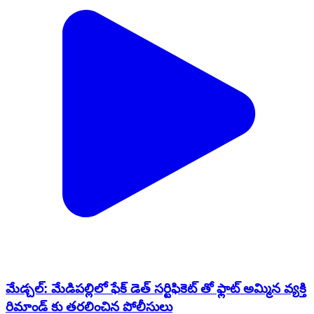
మేడ్చల్: మేడిపల్లిలో ఫేక్ డెత్ సర్టిఫికెట్ తో ఫ్లాట్ అమ్మిన వ్యక్తి
రిమాండ్ కు తరలించిన పోలీసులు