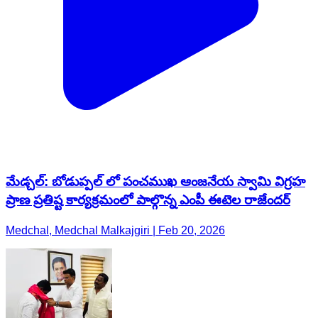
మేడ్చల్: బోడుప్పల్ లో పంచముఖ ఆంజనేయ స్వామి విగ్రహ
ప్రాణ ప్రతిష్ట కార్యక్రమంలో పాల్గొన్న ఎంపీ ఈటెల రాజేందర్
Medchal, Medchal Malkajgiri | Feb 20, 2026