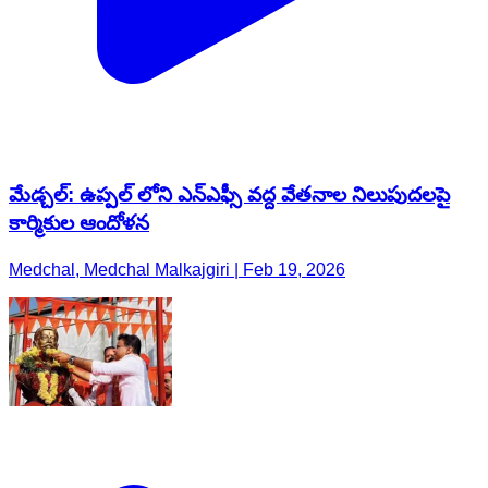
మేడ్చల్: ఉప్పల్ లోని ఎన్ఎఫ్సీ వద్ద వేతనాల నిలుపుదలపై
కార్మికుల ఆందోళన
Medchal, Medchal Malkajgiri | Feb 19, 2026