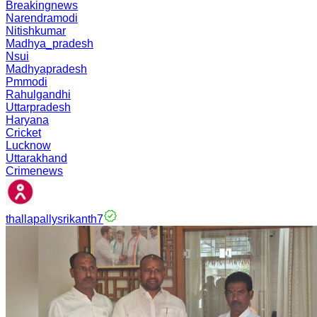
Breakingnews
Narendramodi
Nitishkumar
Madhya_pradesh
Nsui
Madhyapradesh
Pmmodi
Rahulgandhi
Uttarpradesh
Haryana
Cricket
Lucknow
Uttarakhand
Crimenews
thallapallysrikanth7