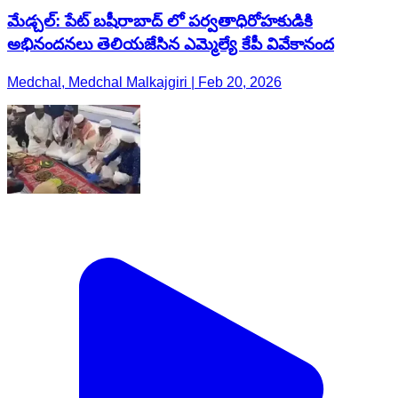
మేడ్చల్: పేట్ బషీరాబాద్ లో పర్వతాధిరోహకుడికి
అభినందనలు తెలియజేసిన ఎమ్మెల్యే కేపీ వివేకానంద
Medchal, Medchal Malkajgiri | Feb 20, 2026