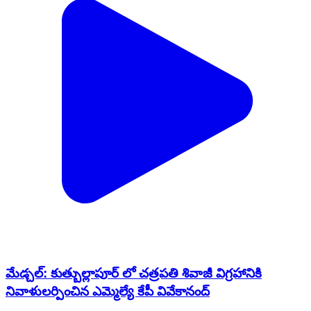
మేడ్చల్: కుత్బుల్లాపూర్ లో చత్రపతి శివాజీ విగ్రహానికి
నివాళులర్పించిన ఎమ్మెల్యే కేపీ వివేకానంద్