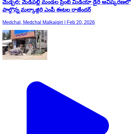
మేడ్చల్: మేడిపల్లి మండల ప్రింట్ మీడియా డైరీ ఆవిష్కరణలో
పాల్గొన్న మల్కాజ్గిరి ఎంపీ ఈటల రాజేందర్
Medchal, Medchal Malkajgiri | Feb 20, 2026