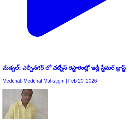
మేడ్చల్: ఎల్బీనగర్ లో చట్నీస్ రెస్టారెంట్లో ఇడ్లీ స్టీమర్ బ్లాస్ట్
Medchal, Medchal Malkajgiri | Feb 20, 2026