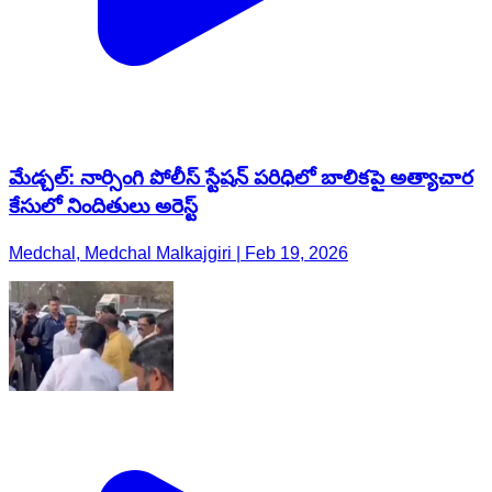
మేడ్చల్: నార్సింగి పోలీస్ స్టేషన్ పరిధిలో బాలికపై అత్యాచార
కేసులో నిందితులు అరెస్ట్
Medchal, Medchal Malkajgiri | Feb 19, 2026