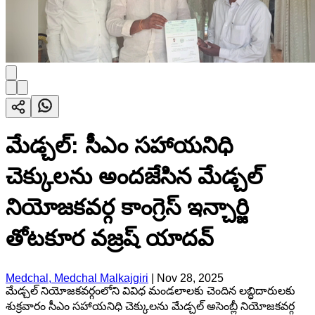
మేడ్చల్: సీఎం సహాయనిధి
చెక్కులను అందజేసిన మేడ్చల్
నియోజకవర్గ కాంగ్రెస్ ఇన్చార్జి
తోటకూర వజ్రష్ యాదవ్
Medchal, Medchal Malkajgiri
|
Nov 28, 2025
మేడ్చల్ నియోజకవర్గంలోని వివిధ మండలాలకు చెందిన లబ్ధిదారులకు
శుక్రవారం సీఎం సహాయనిధి చెక్కులను మేడ్చల్ అసెంబ్లీ నియోజకవర్గ