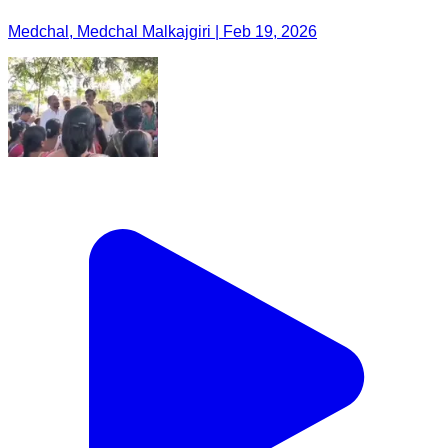
Medchal, Medchal Malkajgiri | Feb 19, 2026