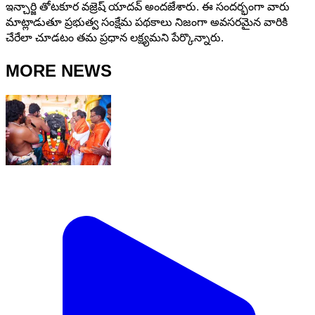
ఇన్చార్జి తోటకూర వజ్రెష్ యాదవ్ అందజేశారు. ఈ సందర్భంగా వారు
మాట్లాడుతూ ప్రభుత్వ సంక్షేమ పథకాలు నిజంగా అవసరమైన వారికి
చేరేలా చూడటం తమ ప్రధాన లక్ష్యమని పేర్కొన్నారు.
MORE NEWS