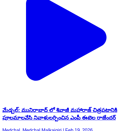
మేడ్చల్: మునిరాబాద్ లో శివాజీ మహారాజ్ చిత్రపటానికి
పూలమాలవేసి నివాళులర్పించిన ఎంపీ ఈటెల రాజేందర్
Medchal, Medchal Malkajgiri | Feb 19, 2026