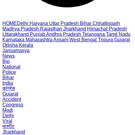
HOME
Delhi
Haryana
Uttar Pradesh
Bihar
Chhattisgarh
Madhya Pradesh
Rajasthan
Jharkhand
Himachal Pradesh
Uttarakhand
Punjab
Andhra Pradesh
Telangana
Tamil Nadu
Karnataka
Maharashtra
Assam
West Bengal
Tripura
Gujarat
Odisha
Kerala
Jansamasya
News
Bjp
National
Police
Bihar
India
कांग्रेस
Gujarat
Accident
Congress
Modi
Delhi
Viral
मारपीट
Jharkhand