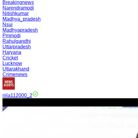
Breakingnews
Narendramodi
Nitishkumar
Madhya_pradesh
Nsui
Madhyapradesh
Pmmodi
Rahulgandhi
Uttarpradesh
Haryana
Cricket
Lucknow
Uttarakhand
Crimenews
nila112000_2