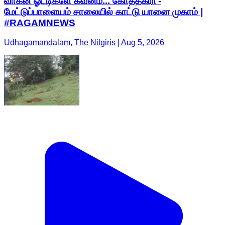
வாகன ஓட்டிகளே கவனம்... கோத்தகிரி -
மேட்டுப்பாளையம் சாலையில் காட்டு யானை முகாம் |
#RAGAMNEWS
Udhagamandalam, The Nilgiris | Aug 5, 2026