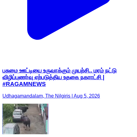
பசுமை ஊட்டியை உருவாக்கும் முயற்சி.. மரம் நட்டு
விழிப்புணர்வு ஏற்படுத்திய உதகை நகராட்சி |
#RAGAMNEWS
Udhagamandalam, The Nilgiris | Aug 5, 2026