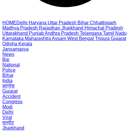
HOME
Delhi
Haryana
Uttar Pradesh
Bihar
Chhattisgarh
Madhya Pradesh
Rajasthan
Jharkhand
Himachal Pradesh
Uttarakhand
Punjab
Andhra Pradesh
Telangana
Tamil Nadu
Karnataka
Maharashtra
Assam
West Bengal
Tripura
Gujarat
Odisha
Kerala
Jansamasya
News
Bjp
National
Police
Bihar
India
कांग्रेस
Gujarat
Accident
Congress
Modi
Delhi
Viral
मारपीट
Jharkhand