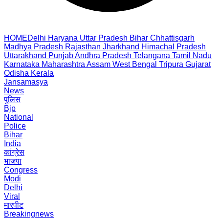
HOME
Delhi
Haryana
Uttar Pradesh
Bihar
Chhattisgarh
Madhya Pradesh
Rajasthan
Jharkhand
Himachal Pradesh
Uttarakhand
Punjab
Andhra Pradesh
Telangana
Tamil Nadu
Karnataka
Maharashtra
Assam
West Bengal
Tripura
Gujarat
Odisha
Kerala
Jansamasya
News
पुलिस
Bjp
National
Police
Bihar
India
कांग्रेस
भाजपा
Congress
Modi
Delhi
Viral
मारपीट
Breakingnews