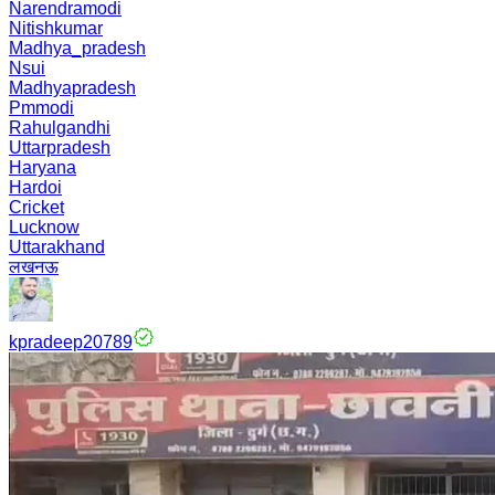
Narendramodi
Nitishkumar
Madhya_pradesh
Nsui
Madhyapradesh
Pmmodi
Rahulgandhi
Uttarpradesh
Haryana
Hardoi
Cricket
Lucknow
Uttarakhand
लखनऊ
kpradeep20789