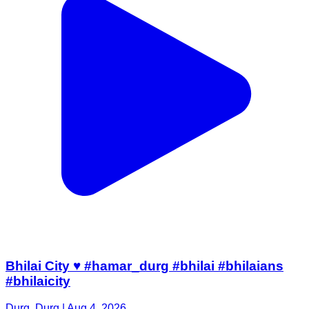
Bhilai City ♥️ #hamar_durg #bhilai #bhilaians
#bhilaicity
Durg, Durg | Aug 4, 2026