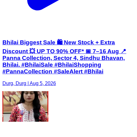
Bhilai Biggest Sale 🛍️ New Stock + Extra
Discount 💥 UP TO 90% OFF* 📅 7–16 Aug 📍
Panna Collection, Sector 4, Sindhu Bhavan,
Bhilai. #BhilaiSale #BhilaiShopping
#PannaCollection #SaleAlert #Bhilai
Durg, Durg | Aug 5, 2026