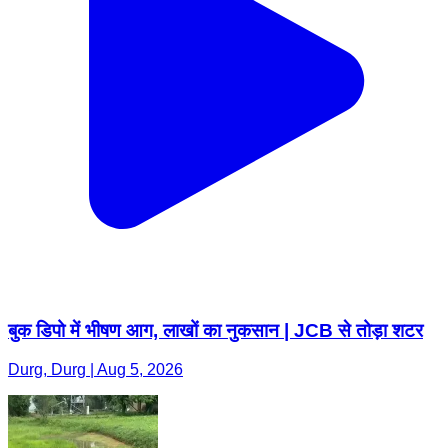
बुक डिपो में भीषण आग, लाखों का नुकसान | JCB से तोड़ा शटर
Durg, Durg | Aug 5, 2026