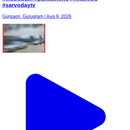
#sarvodaytv
Gurgaon, Gurugram | Aug 9, 2026