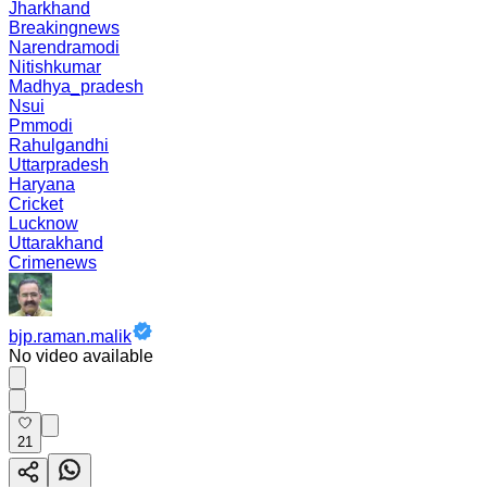
Jharkhand
Breakingnews
Narendramodi
Nitishkumar
Madhya_pradesh
Nsui
Pmmodi
Rahulgandhi
Uttarpradesh
Haryana
Cricket
Lucknow
Uttarakhand
Crimenews
bjp.raman.malik
No video available
21