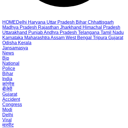
HOME
Delhi
Haryana
Uttar Pradesh
Bihar
Chhattisgarh
Madhya Pradesh
Rajasthan
Jharkhand
Himachal Pradesh
Uttarakhand
Punjab
Andhra Pradesh
Telangana
Tamil Nadu
Karnataka
Maharashtra
Assam
West Bengal
Tripura
Gujarat
Odisha
Kerala
Jansamasya
News
Bjp
National
Police
Bihar
India
कांग्रेस
बीजेपी
Gujarat
Accident
Congress
Modi
Delhi
Viral
मारपीट