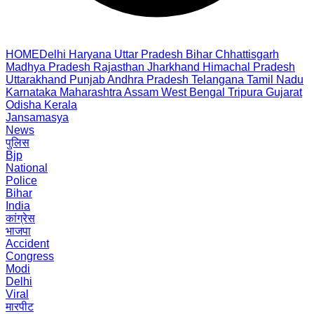
HOME
Delhi
Haryana
Uttar Pradesh
Bihar
Chhattisgarh
Madhya Pradesh
Rajasthan
Jharkhand
Himachal Pradesh
Uttarakhand
Punjab
Andhra Pradesh
Telangana
Tamil Nadu
Karnataka
Maharashtra
Assam
West Bengal
Tripura
Gujarat
Odisha
Kerala
Jansamasya
News
पुलिस
Bjp
National
Police
Bihar
India
कांग्रेस
भाजपा
Accident
Congress
Modi
Delhi
Viral
मारपीट