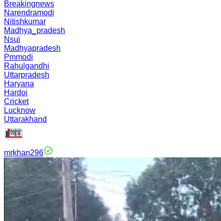
Breakingnews
Narendramodi
Nitishkumar
Madhya_pradesh
Nsui
Madhyapradesh
Pmmodi
Rahulgandhi
Uttarpradesh
Haryana
Hardoi
Cricket
Lucknow
Uttarakhand
mrkhan296