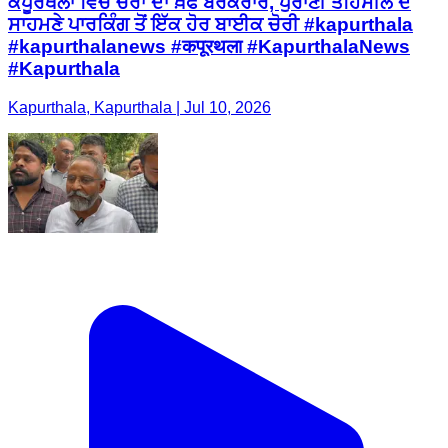
ਕਪੂਰਥਲਾ ਵਿੱਚ ਚੋਰਾਂ ਦਾ ਖ਼ੌਫ ਬਰਕਰਾਰ, ਪੁਰਾਣੀ ਤਹਿਸੀਲ ਦੇ
ਸਾਹਮਣੇ ਪਾਰਕਿੰਗ ਤੋਂ ਇੱਕ ਹੋਰ ਬਾਈਕ ਚੋਰੀ #kapurthala
#kapurthalanews #कपूरथला #KapurthalaNews
#Kapurthala
Kapurthala, Kapurthala | Jul 10, 2026