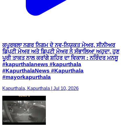
ਕਪੂਰਥਲਾ ਨਗਰ ਨਿਗਮ ਦੇ ਨਵ-ਨਿਯੁਕਤ ਮੇਅਰ, ਸੀਨੀਅਰ
ਡਿਪਟੀ ਮੇਅਰ ਅਤੇ ਡਿਪਟੀ ਮੇਅਰ ਨੇ ਸੰਭਾਲਿਆ ਅਹੁਦਾ, ਹੁਣ
ਪੂਰੀ ਤਾਕਤ ਨਾਲ ਕਰਾਂਗੇ ਸ਼ਹਿਰ ਦਾ ਵਿਕਾਸ : ਨਰਿੰਦਰ ਮਨਸੂ
#kapurthalanews #kapurthala
#KapurthalaNews #Kapurthala
#mayorkapurthala
Kapurthala, Kapurthala | Jul 10, 2026