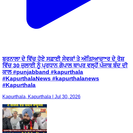
ਬਰਨਾਲਾ ਦੇ ਵਿੱਚ ਹੋਏ ਸਫ਼ਾਈ ਸੇਵਕਾਂ ਤੇ ਅੱਤਿ/ਆਚਾ*ਰ ਦੇ ਰੋਸ਼
ਵਿੱਚ 30 ਜੁਲਾਈ ਨੂੰ ਪ੍ਰਧਾਨ ਗੋਪਾਲ ਥਾਪਰ ਵਲ੍ਹੋਂ ਪੰਜਾਬ ਬੰਦ ਦੀ
ਕਾਲ #punjabband #kapurthala
#KapurthalaNews #kapurthalanews
#Kapurthala
Kapurthala, Kapurthala | Jul 30, 2026