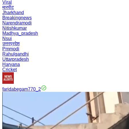
Viral
मारपीट
Jharkhand
Breakingnews
Narendramodi
Nitishkumar
Madhya_pradesh
Nsui
उत्तरप्रदेश
Pmmodi
Rahulgandhi
Uttarpradesh
Haryana
Cricket
faridabegam770_2