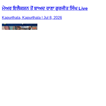
ਮੇਅਰ ਇਲੈਕਸ਼ਨ ਤੋਂ ਬਾਅਦ ਰਾਣਾ ਗੁਰਜੀਤ ਸਿੰਘ Live
Kapurthala, Kapurthala | Jul 8, 2026