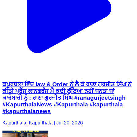
ਕਪੂਰਥਲਾ ਵਿੱਚ law & Order ਨੂੰ ਲੈ ਕੇ ਰਾਣਾ ਗੁਰਜੀਤ ਸਿੰਘ ਨੇ
ਕੀਤੀ ਪ੍ਰੈੱਸ ਕਾਨਫਰੰਸ ਮੈ ਕਦੀ ਲੁੱਟਿਆ ਨਹੀਂ ਜਨਤਾ ਜਾਂ
ਕਾਰੋਬਾਰੀ ਨੂੰ : ਰਾਣਾ ਗੁਰਜੀਤ ਸਿੰਘ #ranagurjeetsingh
#KapurthalaNews #Kapurthala #kapurthala
#kapurthalanews
Kapurthala, Kapurthala | Jul 20, 2026