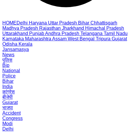
HOME
Delhi
Haryana
Uttar Pradesh
Bihar
Chhattisgarh
Madhya Pradesh
Rajasthan
Jharkhand
Himachal Pradesh
Uttarakhand
Punjab
Andhra Pradesh
Telangana
Tamil Nadu
Karnataka
Maharashtra
Assam
West Bengal
Tripura
Gujarat
Odisha
Kerala
Jansamasya
News
पुलिस
Bjp
National
Police
Bihar
India
कांग्रेस
बीजेपी
Gujarat
भाजपा
Accident
Congress
Modi
Delhi