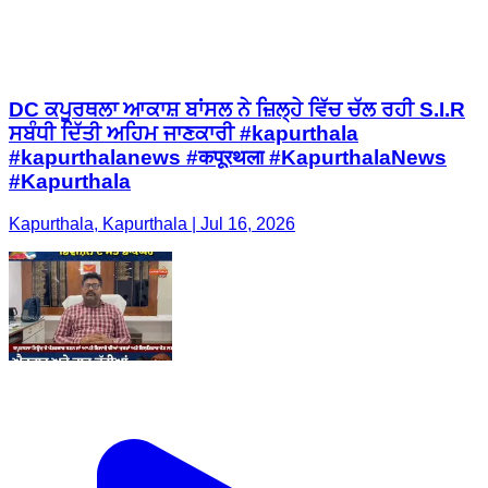
DC ਕਪੂਰਥਲਾ ਆਕਾਸ਼ ਬਾਂਸਲ ਨੇ ਜ਼ਿਲ੍ਹੇ ਵਿੱਚ ਚੱਲ ਰਹੀ S.I.R
ਸਬੰਧੀ ਦਿੱਤੀ ਅਹਿਮ ਜਾਣਕਾਰੀ #kapurthala
#kapurthalanews #कपूरथला #KapurthalaNews
#Kapurthala
Kapurthala, Kapurthala | Jul 16, 2026