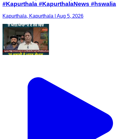
#Kapurthala #KapurthalaNews #hswalia
Kapurthala, Kapurthala | Aug 5, 2026