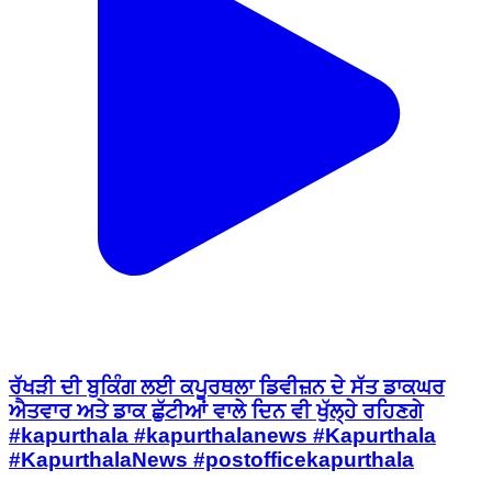
ਰੱਖੜੀ ਦੀ ਬੁਕਿੰਗ ਲਈ ਕਪੂਰਥਲਾ ਡਿਵੀਜ਼ਨ ਦੇ ਸੱਤ ਡਾਕਘਰ
ਐਤਵਾਰ ਅਤੇ ਡਾਕ ਛੁੱਟੀਆਂ ਵਾਲੇ ਦਿਨ ਵੀ ਖੁੱਲ੍ਹੇ ਰਹਿਣਗੇ
#kapurthala #kapurthalanews #Kapurthala
#KapurthalaNews #postofficekapurthala