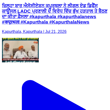
ਜ਼ਿਲ੍ਹਾ ਬਾਰ ਐਸੋਸੀਏਸ਼ਨ ਕਪੂਰਥਲਾ ਨੇ ਲੀਗਲ ਏਡ ਡਿਫੈਂਸ
ਕਾਊਂਸਲ LADC ਪ੍ਰਣਾਲੀ ਦੇ ਵਿਰੋਧ ਵਿੱਚ ਭੁੱਖ ਹੜਤਾਲ ਤੇ ਬੈਠਣ
ਦਾ ਕੀਤਾ ਫ਼ੈਸਲਾ #kapurthala #kapurthalanews
#कपूरथला #Kapurthala #KapurthalaNews
Kapurthala, Kapurthala | Jul 21, 2026