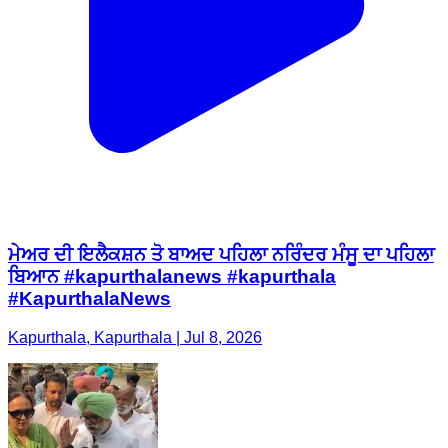
ਮੇਅਰ ਦੀ ਇਲੈਕਸ਼ਨ ਤੋ ਬਾਅਦ ਪਹਿਲਾ ਨਰਿੰਦਰ ਮੰਸੂ ਦਾ ਪਹਿਲਾ
ਬਿਆਨ #kapurthalanews #kapurthala
#KapurthalaNews
Kapurthala, Kapurthala | Jul 8, 2026