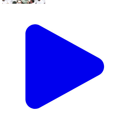
राहुल गांधी की सभा रद्द? CM Yogi पर अजय राय का बड़ा आरोप
| Breaking News | Hindi News #RahulGandhi
#AjayRai #YogiAdityanath #Congress #BJP