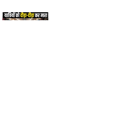
Train News: AC कोच में कांवड़ियों का हंगामा, यात्रियों से
मारपीट का आरोप | KanwarYatra | farheen |
#KanwarYatra #IndianRailways #TrainNews
#RailwayNews #ViralVideo #LatestNews