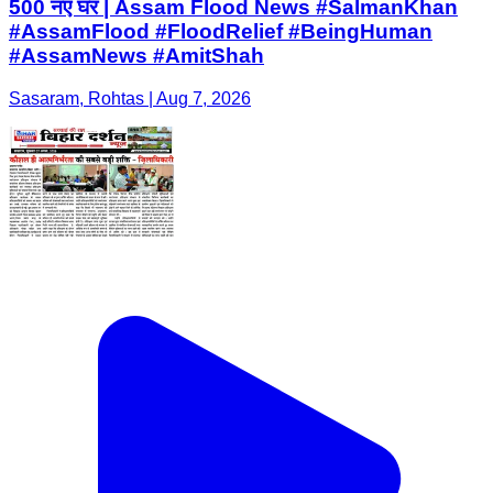
500 नए घर | Assam Flood News #SalmanKhan
#AssamFlood #FloodRelief #BeingHuman
#AssamNews #AmitShah
Sasaram, Rohtas | Aug 7, 2026