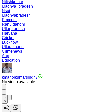
Nitishkumar
Madhya_pradesh
Nsui
Madhyapradesh
Pmmodi
Rahulgandhi
Uttarpradesh
Haryana
Cricket
Lucknow
Uttarakhand
Crimenews
Aap
Education
kmanojkumarsingh7
No video available
8