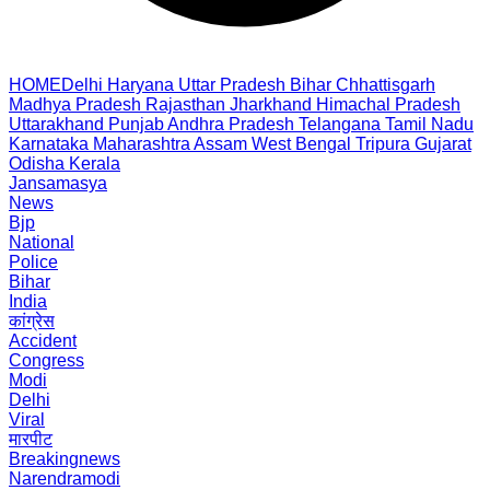
HOME
Delhi
Haryana
Uttar Pradesh
Bihar
Chhattisgarh
Madhya Pradesh
Rajasthan
Jharkhand
Himachal Pradesh
Uttarakhand
Punjab
Andhra Pradesh
Telangana
Tamil Nadu
Karnataka
Maharashtra
Assam
West Bengal
Tripura
Gujarat
Odisha
Kerala
Jansamasya
News
Bjp
National
Police
Bihar
India
कांग्रेस
Accident
Congress
Modi
Delhi
Viral
मारपीट
Breakingnews
Narendramodi