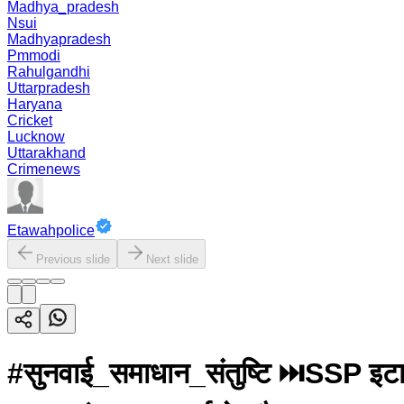
Madhya_pradesh
Nsui
Madhyapradesh
Pmmodi
Rahulgandhi
Uttarpradesh
Haryana
Cricket
Lucknow
Uttarakhand
Crimenews
Etawahpolice
Previous slide
Next slide
#सुनवाई_समाधान_संतुष्टि ⏭️SSP इटाव