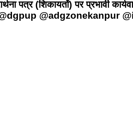
ार्थना पत्र (शिकायतों) पर प्रभावी कार्यवा
@dgpup @adgzonekanpur @i