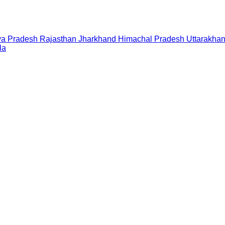
a Pradesh
Rajasthan
Jharkhand
Himachal Pradesh
Uttarakha
la