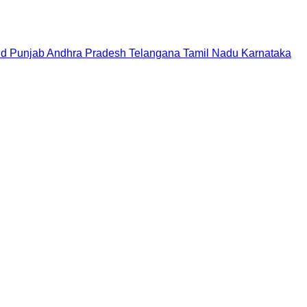
nd
Punjab
Andhra Pradesh
Telangana
Tamil Nadu
Karnataka