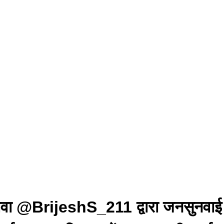
ा @BrijeshS_211 द्वारा जनसुनवाई मे