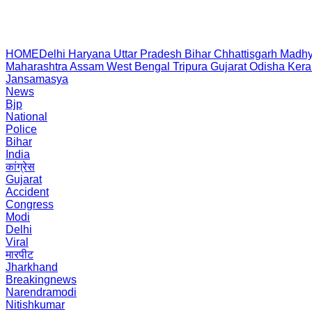
HOME
Delhi
Haryana
Uttar Pradesh
Bihar
Chhattisgarh
Madhy
Maharashtra
Assam
West Bengal
Tripura
Gujarat
Odisha
Kera
Jansamasya
News
Bjp
National
Police
Bihar
India
कांग्रेस
Gujarat
Accident
Congress
Modi
Delhi
Viral
मारपीट
Jharkhand
Breakingnews
Narendramodi
Nitishkumar