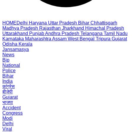
HOME
Delhi
Haryana
Uttar Pradesh
Bihar
Chhattisgarh
Madhya Pradesh
Rajasthan
Jharkhand
Himachal Pradesh
Uttarakhand
Punjab
Andhra Pradesh
Telangana
Tamil Nadu
Karnataka
Maharashtra
Assam
West Bengal
Tripura
Gujarat
Odisha
Kerala
Jansamasya
News
Bjp
National
Police
Bihar
India
कांग्रेस
बीजेपी
Gujarat
भाजपा
Accident
Congress
Modi
Delhi
Viral