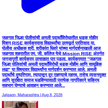
जळगाव जिल्हा पोलीसांची अमली पदार्थांविरोधातील धडक मोहीम
मिशन RISE कार्यक्रमास विद्यार्थ्यांचा उत्स्फूर्त प्रतिसाद मा.
पोलीस अधीक्षक श्री. श्रीकांत धिवरे यांच्या मार्गदर्शनाखाली आज
जळगाव शहरातील एम. जी. कॉलेज येथे Mission RISE अंतर्गत
जनजागृती कार्यक्रम उत्साहात पार पडला. कार्यक्रमात "जळगाव
जिल्हा पोलिसांची अमली पदार्थांविरोधी धडक मोहीम आणि सामूहिक
लढा" या विषयावर विद्यार्थ्यांना मार्गदर्शन करण्यात आले. अमली
पदार्थांचे दुष्परिणाम, त्यापासून दूर राहण्याचे महत्त्व, तसेच व्यसनमुक्त
आणि सुरक्षित समाज घडविण्यासाठी प्रत्येक नागरिकाने सक्रिय
सहभाग घेण्याचे आवाहन करण्यात आले...
Jalgaon, Maharashtra | Aug 8, 2026