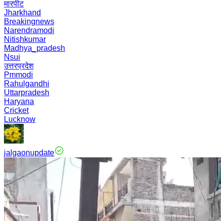
मारपीट
Jharkhand
Breakingnews
Narendramodi
Nitishkumar
Madhya_pradesh
Nsui
उत्तरप्रदेश
Pmmodi
Rahulgandhi
Uttarpradesh
Haryana
Cricket
Lucknow
jalgaonupdate