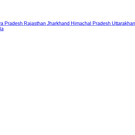
a Pradesh
Rajasthan
Jharkhand
Himachal Pradesh
Uttarakha
la