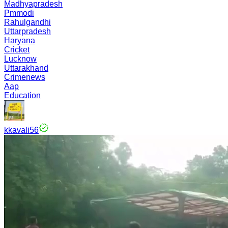
Madhyapradesh
Pmmodi
Rahulgandhi
Uttarpradesh
Haryana
Cricket
Lucknow
Uttarakhand
Crimenews
Aap
Education
kkavali56