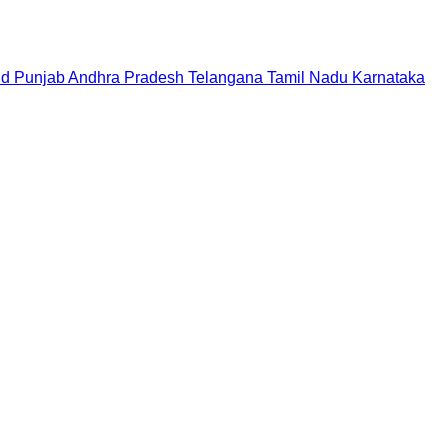
nd
Punjab
Andhra Pradesh
Telangana
Tamil Nadu
Karnataka