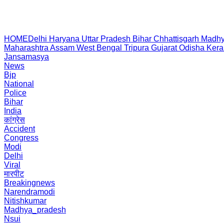
HOME
Delhi
Haryana
Uttar Pradesh
Bihar
Chhattisgarh
Madhy
Maharashtra
Assam
West Bengal
Tripura
Gujarat
Odisha
Kera
Jansamasya
News
Bjp
National
Police
Bihar
India
कांग्रेस
Accident
Congress
Modi
Delhi
Viral
मारपीट
Breakingnews
Narendramodi
Nitishkumar
Madhya_pradesh
Nsui