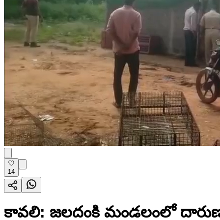
14
కావలి: జలదంకి మండలంలో దారుణ హ