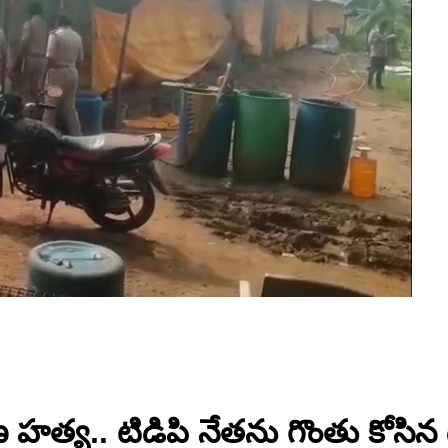
త్య.. టిడిపి నేతను గొంతు కోసి