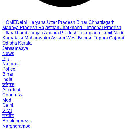
HOME
Delhi
Haryana
Uttar Pradesh
Bihar
Chhattisgarh
Madhya Pradesh
Rajasthan
Jharkhand
Himachal Pradesh
Uttarakhand
Punjab
Andhra Pradesh
Telangana
Tamil Nadu
Karnataka
Maharashtra
Assam
West Bengal
Tripura
Gujarat
Odisha
Kerala
Jansamasya
News
Bjp
National
Police
Bihar
India
कांग्रेस
Accident
Congress
Modi
Delhi
Viral
मारपीट
Breakingnews
Narendramodi