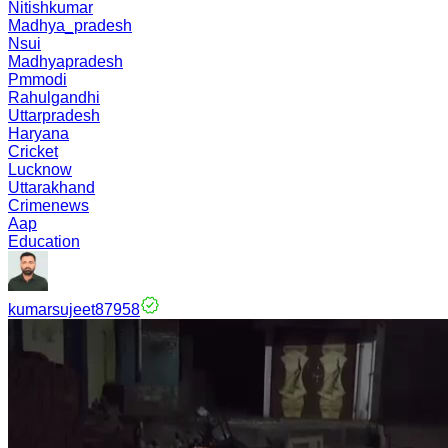
Nitishkumar
Madhya_pradesh
Nsui
Madhyapradesh
Pmmodi
Rahulgandhi
Uttarpradesh
Haryana
Cricket
Lucknow
Uttarakhand
Crimenews
Aap
Education
kumarsujeet87958