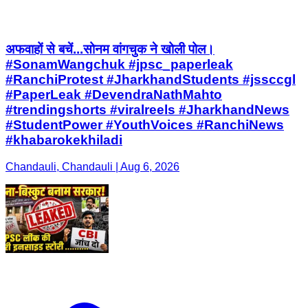
अफवाहों से बचें...सोनम वांगचुक ने खोली पोल।
#SonamWangchuk #jpsc_paperleak
#RanchiProtest #JharkhandStudents #jssccgl
#PaperLeak #DevendraNathMahto
#trendingshorts #viralreels #JharkhandNews
#StudentPower #YouthVoices #RanchiNews
#khabarokekhiladi
Chandauli, Chandauli | Aug 6, 2026