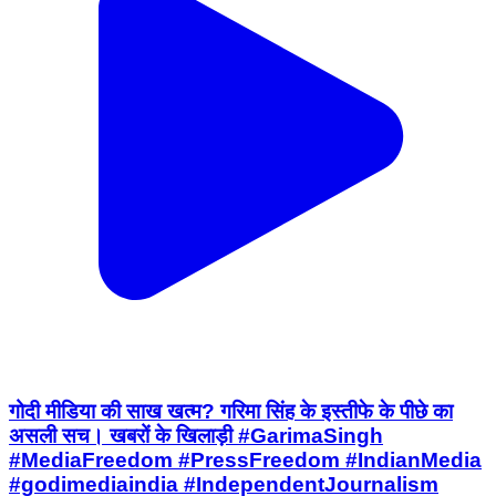
गोदी मीडिया की साख खत्म? गरिमा सिंह के इस्तीफे के पीछे का
असली सच। खबरों के खिलाड़ी #GarimaSingh
#MediaFreedom #PressFreedom #IndianMedia
#godimediaindia #IndependentJournalism