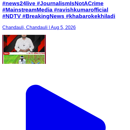
#news24live #JournalismIsNotACrime
#MainstreamMedia #ravishkumarofficial
#NDTV #BreakingNews #khabarokekhiladi
Chandauli, Chandauli | Aug 5, 2026