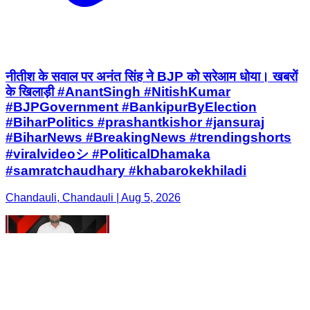
नीतीश के सवाल पर अनंत सिंह ने BJP को सरेआम धोया। खबरों
के खिलाड़ी #AnantSingh #NitishKumar
#BJPGovernment #BankipurByElection
#BiharPolitics #prashantkishor #jansuraj
#BiharNews #BreakingNews #trendingshorts
#viralvideoシ #PoliticalDhamaka
#samratchaudhary #khabarokekhiladi
Chandauli, Chandauli | Aug 5, 2026