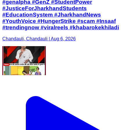
#genalpha #GenZ #StudentPower
#JusticeForJharkhandStudents
#EducationSystem #JharkhandNews
#YouthVoice #HungerStrike #scam #Insaaf
#trendingnow #viralreels #khabarokekhiladi
Chandauli, Chandauli | Aug 6, 2026