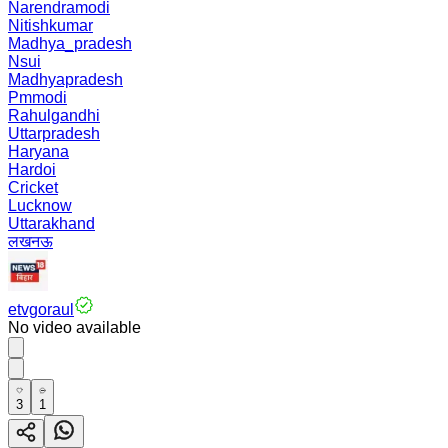
Narendramodi
Nitishkumar
Madhya_pradesh
Nsui
Madhyapradesh
Pmmodi
Rahulgandhi
Uttarpradesh
Haryana
Hardoi
Cricket
Lucknow
Uttarakhand
लखनऊ
etvgoraul
No video available
3
1