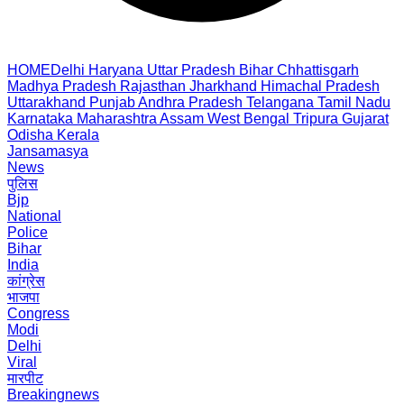
HOME
Delhi
Haryana
Uttar Pradesh
Bihar
Chhattisgarh
Madhya Pradesh
Rajasthan
Jharkhand
Himachal Pradesh
Uttarakhand
Punjab
Andhra Pradesh
Telangana
Tamil Nadu
Karnataka
Maharashtra
Assam
West Bengal
Tripura
Gujarat
Odisha
Kerala
Jansamasya
News
पुलिस
Bjp
National
Police
Bihar
India
कांग्रेस
भाजपा
Congress
Modi
Delhi
Viral
मारपीट
Breakingnews