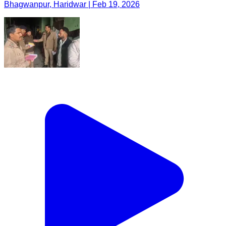
Bhagwanpur, Haridwar | Feb 19, 2026