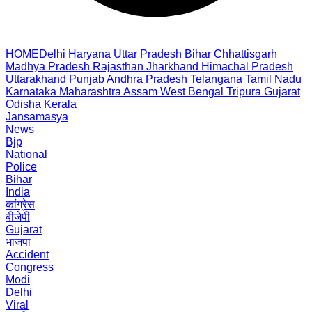
HOME
Delhi
Haryana
Uttar Pradesh
Bihar
Chhattisgarh
Madhya Pradesh
Rajasthan
Jharkhand
Himachal Pradesh
Uttarakhand
Punjab
Andhra Pradesh
Telangana
Tamil Nadu
Karnataka
Maharashtra
Assam
West Bengal
Tripura
Gujarat
Odisha
Kerala
Jansamasya
News
Bjp
National
Police
Bihar
India
कांग्रेस
बीजेपी
Gujarat
भाजपा
Accident
Congress
Modi
Delhi
Viral