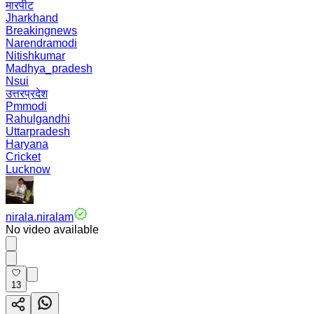
मारपीट
Jharkhand
Breakingnews
Narendramodi
Nitishkumar
Madhya_pradesh
Nsui
उत्तरप्रदेश
Pmmodi
Rahulgandhi
Uttarpradesh
Haryana
Cricket
Lucknow
nirala.niralam
No video available
13