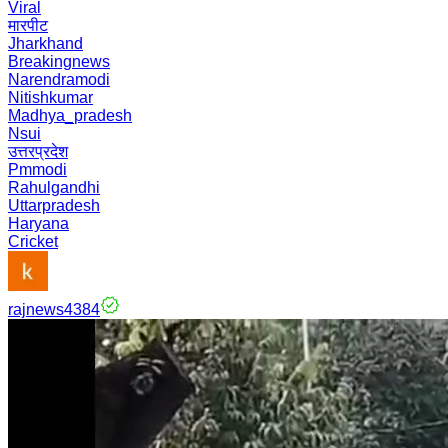
Viral
मारपीट
Jharkhand
Breakingnews
Narendramodi
Nitishkumar
Madhya_pradesh
Nsui
उत्तरप्रदेश
Pmmodi
Rahulgandhi
Uttarpradesh
Haryana
Cricket
rajnews4384