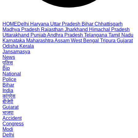
HOME
Delhi
Haryana
Uttar Pradesh
Bihar
Chhattisgarh
Madhya Pradesh
Rajasthan
Jharkhand
Himachal Pradesh
Uttarakhand
Punjab
Andhra Pradesh
Telangana
Tamil Nadu
Karnataka
Maharashtra
Assam
West Bengal
Tripura
Gujarat
Odisha
Kerala
Jansamasya
News
पुलिस
Bjp
National
Police
Bihar
India
कांग्रेस
बीजेपी
Gujarat
भाजपा
Accident
Congress
Modi
Delhi